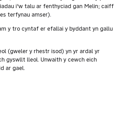
iadau i'w talu ar fenthyciad gan Melin; caiff
oes terfynau amser).
m y tro cyntaf er efallai y byddant yn gallu
l (gweler y rhestr isod) yn yr ardal yr
h gyswllt lleol. Unwaith y cewch eich
id ar gael.