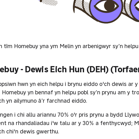
n tîm Homebuy yna ym Melin yn arbenigwyr sy’n helpu po
buy - Dewis Eich Hun (DEH) (Torfae
opsiwn hwn yn eich helpu i brynu eiddo o'ch dewis ar 
n Homebuy yn bennaf yn helpu pobl sy’n prynu am y tro 
ch yn ailymuno â’r farchnad eiddo.
ngen i chi allu ariannu 70% o'r pris prynu a bydd Llyw
ent na rhandaliadau i'w talu ar y 30% a fenthycwyd; M
h chi'n dewis gwerthu.