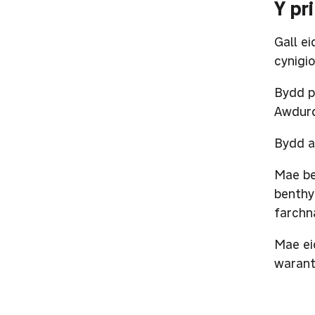
Y pr
Gall e
cynigi
Bydd p
Awdurd
Bydd ad
Mae be
benthy
farchn
Mae ei
warant