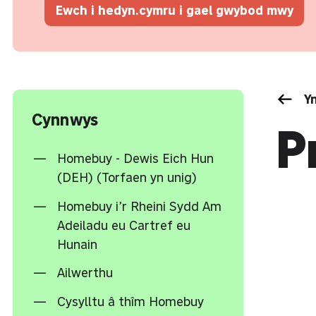
Ewch i hedyn.cymru i gael gwybod mwy
Yn
Cynnwys
P
Homebuy - Dewis Eich Hun
(DEH) (Torfaen yn unig)
Homebuy i’r Rheini Sydd Am
Adeiladu eu Cartref eu
Hunain
Ailwerthu
Cysylltu â thîm Homebuy