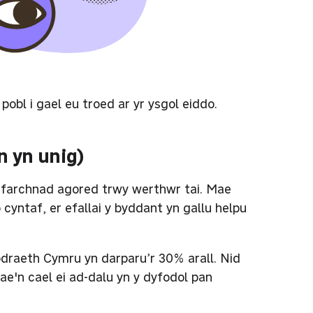
bl i gael eu troed ar yr ysgol eiddo.
n yn unig)
y farchnad agored trwy werthwr tai. Mae
cyntaf, er efallai y byddant yn gallu helpu
odraeth Cymru yn darparu’r 30% arall. Nid
ae'n cael ei ad-dalu yn y dyfodol pan