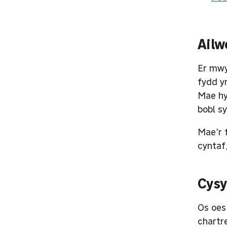
Ailw
Er mwy
fydd y
Mae hyn
bobl sy
Mae’r f
cyntaf,
Cysy
Os oes
chartr