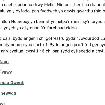
n cael ei ariannu drwy Melin. Nid oes rhent na rhandal
dalu yn y dyfodol pan fyddwch yn dewis gwerthu (nid 
nllun Homebuy yn bennaf yn helpu’r rheini sy’n prynu a
os ydych yn ailymuno â’r farchnad eiddo.
 cais, bydd angen i chi gofrestru gyda’r Awdurdod Lleo
yn dymuno prynu cartref. Bydd angen profi fod gennyc
ar y cynllun, cysylltir â chi pan fydd cyfleoedd a chyll
faen
 Fynwy
enau Gwent
snewydd
wys