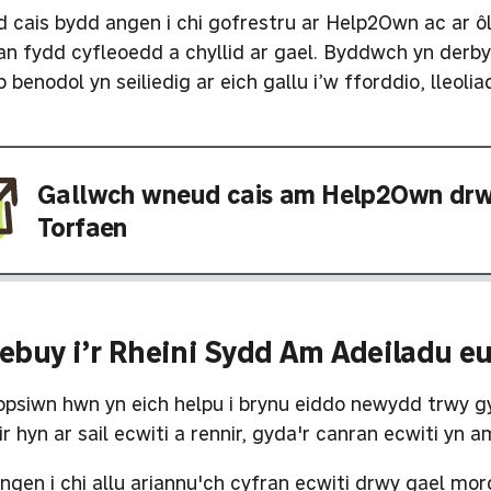
 cais bydd angen i chi gofrestru ar Help2Own ac ar ôl i
pan fydd cyfleoedd a chyllid ar gael. Byddwch yn der
b benodol yn seiliedig ar eich gallu i’w fforddio, lleoli
Gallwch wneud cais am Help2Own drw
Torfaen
buy i’r Rheini Sydd Am Adeiladu eu
opsiwn hwn yn eich helpu i brynu eiddo newydd trwy g
r hyn ar sail ecwiti a rennir, gyda'r canran ecwiti yn a
ngen i chi allu ariannu'ch cyfran ecwiti drwy gael mor