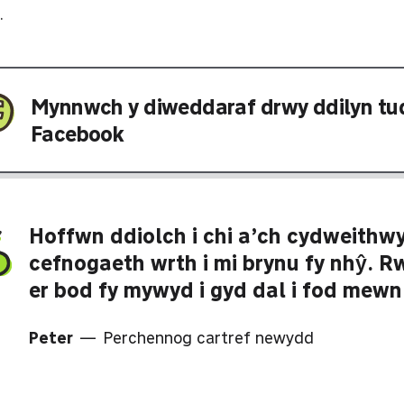
.
Mynnwch y diweddaraf drwy ddilyn tu
Facebook
Hoffwn ddiolch i chi a’ch cydweithwy
cefnogaeth wrth i mi brynu fy nhŷ. R
er bod fy mywyd i gyd dal i fod mewn
Peter
— Perchennog cartref newydd