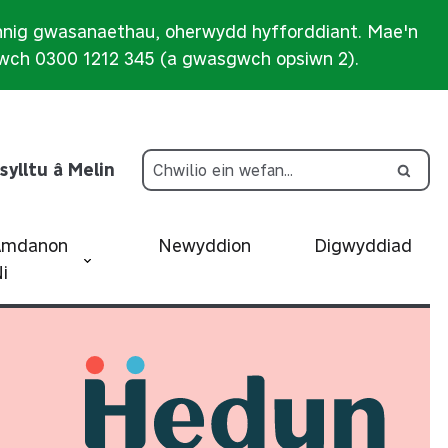
nnig gwasanaethau, oherwydd hyfforddiant. Mae'n
iwch 0300 1212 345 (a gwasgwch opsiwn 2).
sylltu â Melin
Amdanon
Newyddion
Digwyddiad
i