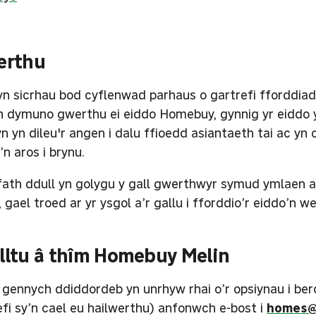
erthu
n sicrhau bod cyflenwad parhaus o gartrefi fforddiad
n dymuno gwerthu ei eiddo Homebuy, gynnig yr eiddo y 
 yn dileu'r angen i dalu ffioedd asiantaeth tai ac yn 
’n aros i brynu.
ath ddull yn golygu y gall gwerthwyr symud ymlaen a rh
 gael troed ar yr ysgol a’r gallu i fforddio’r eiddo’n wel
lltu â thîm Homebuy Melin
 gennych ddiddordeb yn unrhyw rhai o’r opsiynau i ber
efi sy’n cael eu hailwerthu) anfonwch e-bost i
homes@