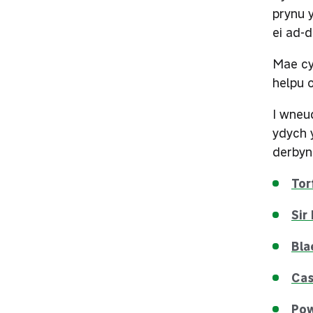
prynu y
ei ad-
Mae cy
helpu 
I wneud
ydych 
derbyn 
Tor
Sir
Bla
Ca
Po