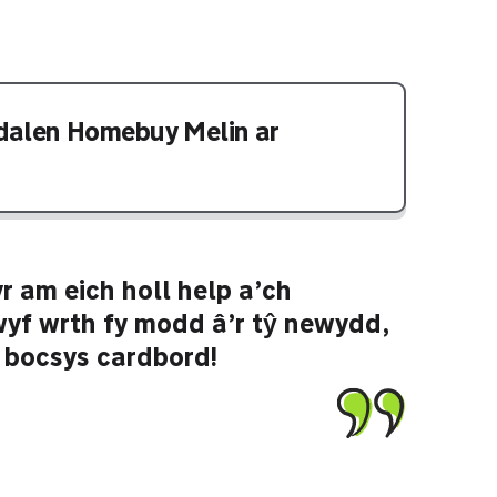
dalen Homebuy Melin ar
r am eich holl help a’ch
wyf wrth fy modd â’r tŷ newydd,
 bocsys cardbord!