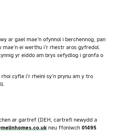
wy ar gael mae’n ofynnol i berchennog, pan
mae’n ei werthu i’r rhestr aros gyfredol.
cynnig yr eiddo am brys sefydlog i gronfa o
oi cyfle i’r rheini sy’n prynu am y tro
l.
chen ar gartref (DEH, cartrefi newydd a
melinhomes.co.uk
neu ffoniwch
01495