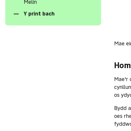
Melin
Y print bach
Mae ei
Home
Mae'r 
cynllu
os ydy
Bydd a
oes rh
fyddwc