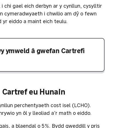
 chi gael eich derbyn ar y cynllun, cysylltir
byn cymeradwyaeth i chwilio am dŷ o fewn
ad yr eiddo a maint eich teulu.
y ymweld â gwefan Cartrefi
 Cartref eu Hunain
ynllun perchentyaeth cost isel (LCHO).
mrywio yn ôl y lleoliad a’r math o eiddo.
gais, a blaendal o 5%. Bydd gweddill y pris