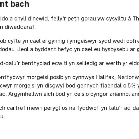
int bach
iddo a chyllid newid, felly'r peth gorau yw cysylltu â
on diweddaraf.
ob cyfle yn cael ei gynnig i ymgeiswyr sydd wedi cofr
odau Lleol a byddant hefyd yn cael eu hysbysebu ar
-dalu’r benthyciad ecwiti yn seiliedig ar werth yr eid
nthycwyr morgeisi posib yn cynnwys Halifax, Nationw
cwyr morgeisi yn disgwyl bod gennych flaendal o 5% yn 
ad. Argymhellwn eich bod yn ceisio cyngor ariannol an
ch cartref mewn perygl os na fyddwch yn talu’r ad-dal
u.