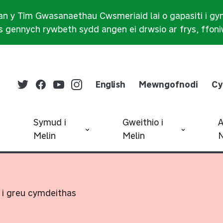
n y Tîm Gwasanaethau Cwsmeriaid lai o gapasiti i gy
 gennych rywbeth sydd angen ei drwsio ar frys, ffon
English
Mewngofnodi
Cy
Symud i
Gweithio i
Melin
Melin
N
 i greu cymdeithas