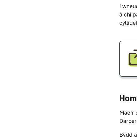
I wneud
â chi 
cyllide
Home
Mae'r 
Darperi
Bydd a