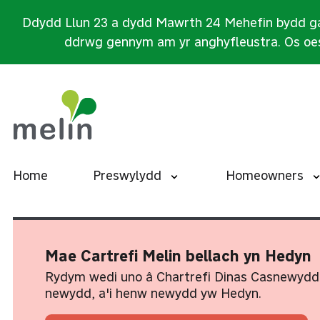
Ddydd Llun 23 a dydd Mawrth 24 Mehefin bydd ga
ddrwg gennym am yr anghyfleustra. Os oes
Home
Preswylydd
Homeowners
Mae Cartrefi Melin bellach yn Hedyn
Rydym wedi uno â Chartrefi Dinas Casnewydd
newydd, a'i henw newydd yw Hedyn.