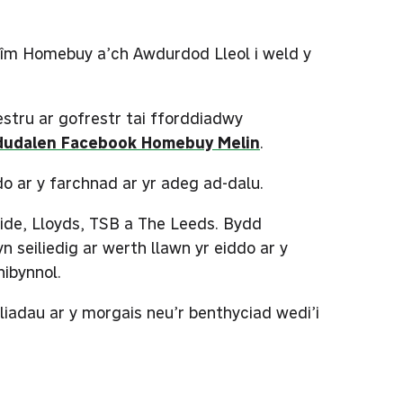
 Thîm Homebuy a’ch Awdurdod Lleol i weld y
estru ar gofrestr tai fforddiadwy
dudalen Facebook Homebuy Melin
.
do ar y farchnad ar yr adeg ad-dalu.
ide, Lloyds, TSB a The Leeds. Bydd
seiliedig ar werth llawn yr eiddo ar y
nibynnol.
iadau ar y morgais neu’r benthyciad wedi’i