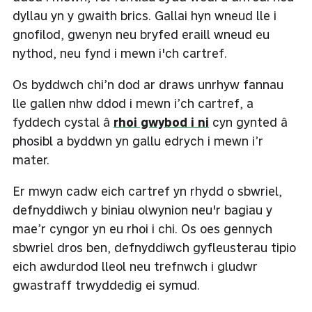
dyllau yn y gwaith brics. Gallai hyn wneud lle i
gnofilod, gwenyn neu bryfed eraill wneud eu
nythod, neu fynd i mewn i'ch cartref.
Os byddwch chi’n dod ar draws unrhyw fannau
lle gallen nhw ddod i mewn i’ch cartref, a
fyddech cystal â
rhoi gwybod i ni
cyn gynted â
phosibl a byddwn yn gallu edrych i mewn i’r
mater.
Er mwyn cadw eich cartref yn rhydd o sbwriel,
defnyddiwch y biniau olwynion neu'r bagiau y
mae’r cyngor yn eu rhoi i chi. Os oes gennych
sbwriel dros ben, defnyddiwch gyfleusterau tipio
eich awdurdod lleol neu trefnwch i gludwr
gwastraff trwyddedig ei symud.