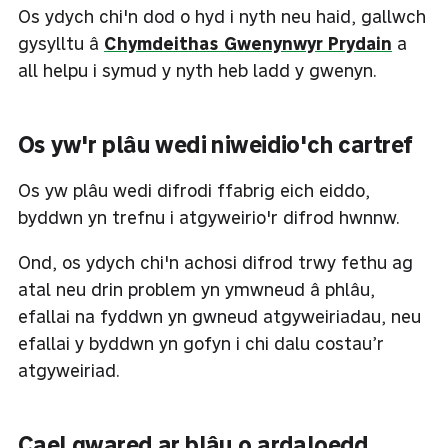
Os ydych chi'n dod o hyd i nyth neu haid, gallwch
gysylltu â
Chymdeithas Gwenynwyr Prydain
a
all helpu i symud y nyth heb ladd y gwenyn.
Os yw'r plâu wedi niweidio'ch cartref
Os yw plâu wedi difrodi ffabrig eich eiddo,
byddwn yn trefnu i atgyweirio'r difrod hwnnw.
Ond, os ydych chi'n achosi difrod trwy fethu ag
atal neu drin problem yn ymwneud â phlâu,
efallai na fyddwn yn gwneud atgyweiriadau, neu
efallai y byddwn yn gofyn i chi dalu costau’r
atgyweiriad.
Cael gwared ar blâu o ardaloedd