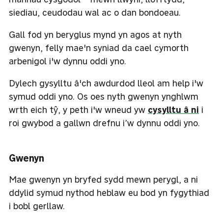
siediau, ceudodau wal ac o dan bondoeau.
Gall fod yn beryglus mynd yn agos at nyth
gwenyn, felly mae'n syniad da cael cymorth
arbenigol i'w dynnu oddi yno.
Dylech gysylltu â'ch awdurdod lleol am help i'w
symud oddi yno. Os oes nyth gwenyn ynghlwm
wrth eich tŷ, y peth i'w wneud yw
cysylltu â ni
i
roi gwybod a gallwn drefnu i’w dynnu oddi yno.
Gwenyn
Mae gwenyn yn bryfed sydd mewn perygl, a ni
ddylid symud nythod heblaw eu bod yn fygythiad
i bobl gerllaw.