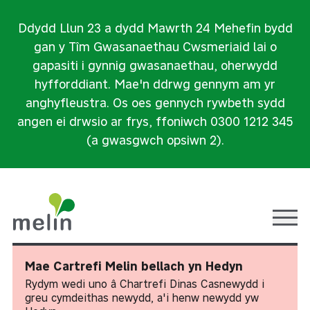
Ddydd Llun 23 a dydd Mawrth 24 Mehefin bydd
gan y Tîm Gwasanaethau Cwsmeriaid lai o
gapasiti i gynnig gwasanaethau, oherwydd
hyfforddiant. Mae'n ddrwg gennym am yr
anghyfleustra. Os oes gennych rywbeth sydd
angen ei drwsio ar frys, ffoniwch 0300 1212 345
(a gwasgwch opsiwn 2).
Ope
Mae Cartrefi Melin bellach yn Hedyn
Rydym wedi uno â Chartrefi Dinas Casnewydd i
greu cymdeithas newydd, a'i henw newydd yw