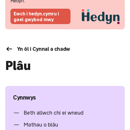
Hedyn.
Ewch i hedyn.cymru i
gael gwybod mwy
Yn ôl i Cynnal a chadw
Plâu
Cynnwys
Beth allwch chi ei wneud
Mathau o blâu