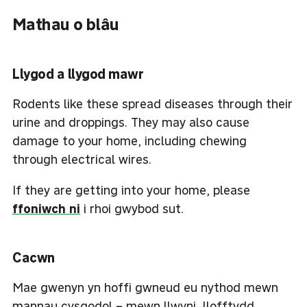
Mathau o blâu
Llygod a llygod mawr
Rodents like these spread diseases through their
urine and droppings. They may also cause
damage to your home, including chewing
through electrical wires.
If they are getting into your home, please
ffoniwch ni
i rhoi gwybod sut.
Cacwn
Mae gwenyn yn hoffi gwneud eu nythod mewn
mannau cysgodol – mewn llwyni, llofftydd,