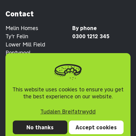
Contact
Melin Homes
By phone
Ty'r Felin
0300 1212 345
Lower Mill Field
Pontypool
Torfaen NP4 0XJ
Polisi Cwcis
This website uses cookies to ensure you get
the best experience on our website.
Tudalen Breifatrwydd
No thanks
Accept cookies
Preifatrwydd
Cwcis
Datganiad hygyrchedd
Telerau ac Amodau