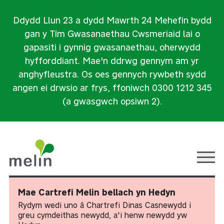
Ddydd Llun 23 a dydd Mawrth 24 Mehefin bydd
gan y Tîm Gwasanaethau Cwsmeriaid lai o
gapasiti i gynnig gwasanaethau, oherwydd
hyfforddiant. Mae'n ddrwg gennym am yr
anghyfleustra. Os oes gennych rywbeth sydd
angen ei drwsio ar frys, ffoniwch 0300 1212 345
(a gwasgwch opsiwn 2).
Ope
Mae Cartrefi Melin bellach yn Hedyn
Rydym wedi uno â Chartrefi Dinas Casnewydd i
greu cymdeithas newydd, a'i henw newydd yw