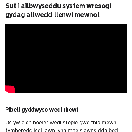
Sut i ailbwyseddu system wresogi
gydag allwedd llenwi mewnol
Pibell gyddwyso wedi rhewi
Os yw eich boeler wedi stopio gweithio mewn
tymheredd isel iawn, yna mae siawns dda bod