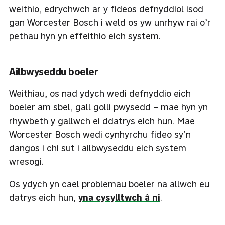
weithio, edrychwch ar y fideos defnyddiol isod
gan Worcester Bosch i weld os yw unrhyw rai o’r
pethau hyn yn effeithio eich system.
Ailbwyseddu boeler
Weithiau, os nad ydych wedi defnyddio eich
boeler am sbel, gall golli pwysedd – mae hyn yn
rhywbeth y gallwch ei ddatrys eich hun. Mae
Worcester Bosch wedi cynhyrchu fideo sy’n
dangos i chi sut i ailbwyseddu eich system
wresogi.
Os ydych yn cael problemau boeler na allwch eu
datrys eich hun,
yna cysylltwch â ni
.