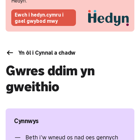
Hedyn.
Ewch i hedyn.cymru i
gael gwybod mwy
Yn ôl i Cynnal a chadw
Gwres ddim yn
gweithio
Cynnwys
Beth i’w wneud os nad oes gennych