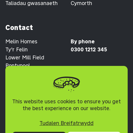
Taliadau gwasanaeth
Cymorth
Contact
Melin Homes
By phone
Ty'r Felin
0300 1212 345
Lower Mill Field
Pontypool
Torfaen NP4 0XJ
Polisi Cwcis
This website uses cookies to ensure you get
the best experience on our website.
Tudalen Breifatrwydd