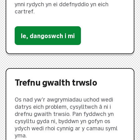
ynni rydych yn ei ddefnyddio yn eich
cartref.
Ie, dangoswch i mi
Trefnu gwaith trwsio
Os nad yw’r awgrymiadau uchod wedi
datrys eich problem, cysylltwch â ni i
drefnu gwaith trwsio. Pan fyddwch yn
cysylltu gyda ni, byddwn yn gofyn os
ydych wedi rhoi cynnig ar y camau syml
yma.