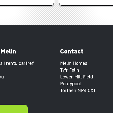
 Melin
Contact
 i rentu cartref
Melin Homes
Ty'r Felin
au
Lower Mill Field
Pontypool
Torfaen NP4 0XJ