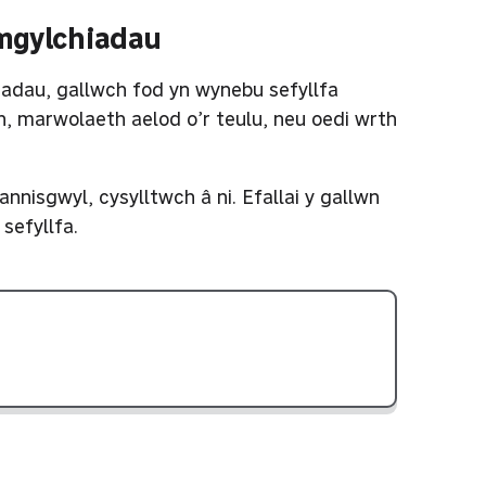
mgylchiadau
dau, gallwch fod yn wynebu sefyllfa
n, marwolaeth aelod o’r teulu, neu oedi wrth
nisgwyl, cysylltwch â ni. Efallai y gallwn
sefyllfa.