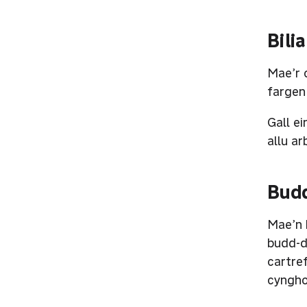
Bili
Mae’r 
fargen 
Gall e
allu ar
Budd
Mae’n 
budd-d
cartre
cyngho