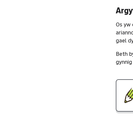
Argy
Os yw 
ariann
gael d
Beth b
gynnig