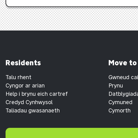
Residents
Move to
Talu rhent
Gwneud cais
Cyngor ar arian
Prynu
Help i brynu eich cartref
Datblygiad
Credyd Cynhwysol
Cymuned
Taliadau gwasanaeth
Cymorth