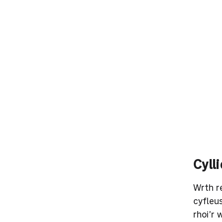
Cyll
Wrth re
cyfleu
rhoi’r 