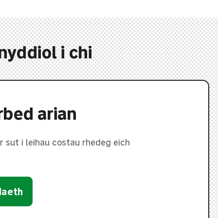
yddiol i chi
rbed arian
 sut i leihau costau rhedeg eich
daeth