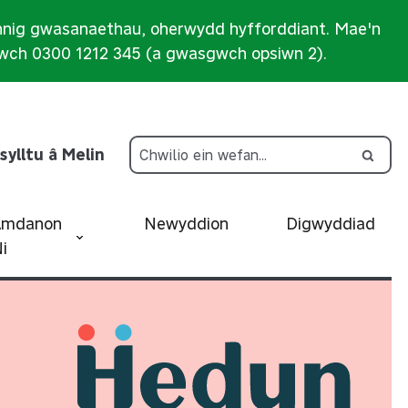
nnig gwasanaethau, oherwydd hyfforddiant. Mae'n
iwch 0300 1212 345 (a gwasgwch opsiwn 2).
sylltu â Melin
Amdanon
Newyddion
Digwyddiad
i