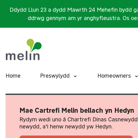
Ddydd Llun 23 a dydd Mawrth 24 Mehefin bydd ga
ddrwg gennym am yr anghyfleustra. Os oes
Home
Preswylydd
Homeowners
Mae Cartrefi Melin bellach yn Hedyn
Rydym wedi uno â Chartrefi Dinas Casnewydd
newydd, a'i henw newydd yw Hedyn.