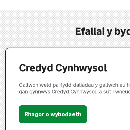
Efallai y b
Credyd Cynhwysol
Gallwch weld pa fydd-daliadau y gallwch eu h
gan gynnwys Credyd Cynhwysol, a sut i wneud
Rhagor o wybodaeth