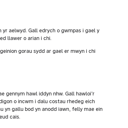
 yr aelwyd. Gall edrych o gwmpas i gael y
ed llawer o arian i chi.
rgeinion gorau sydd ar gael er mwyn i chi
mae gennym hawl iddyn nhw. Gall hawloi’r
ddigon o incwm i dalu costau rhedeg eich
 yn gallu bod yn anodd iawn, felly mae ein
eud cais.