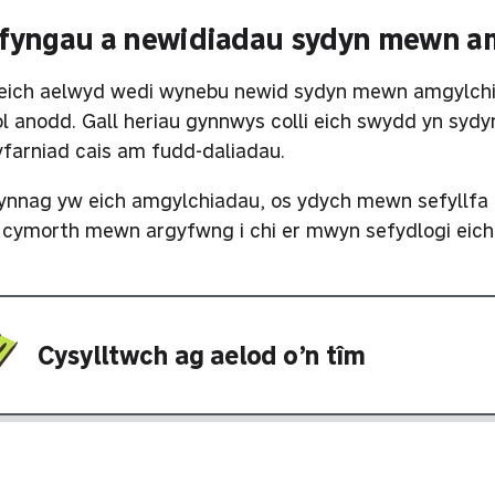
fyngau a newidiadau sydyn mewn a
eich aelwyd wedi wynebu newid sydyn mewn amgylchia
ol anodd. Gall heriau gynnwys colli eich swydd yn sydy
yfarniad cais am fudd-daliadau.
ynnag yw eich amgylchiadau, os ydych mewn sefyllfa an
 cymorth mewn argyfwng i chi er mwyn sefydlogi eich 
Cysylltwch ag aelod o’n tîm