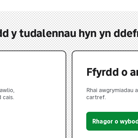
ydd y tudalennau hyn yn ddefn
Ffyrdd o a
awlio,
Rhai awgrymiadau ar
 cais.
cartref.
Rhagor o wybo