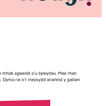
 ym mhob agwedd o’u bywydau. Mae rhan
l. Dyma rai o’r meysydd ariannol y gallwn