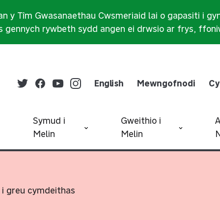
n y Tîm Gwasanaethau Cwsmeriaid lai o gapasiti i gy
 gennych rywbeth sydd angen ei drwsio ar frys, ffon
English
Mewngofnodi
Cy
Symud i
Gweithio i
Melin
Melin
N
 i greu cymdeithas