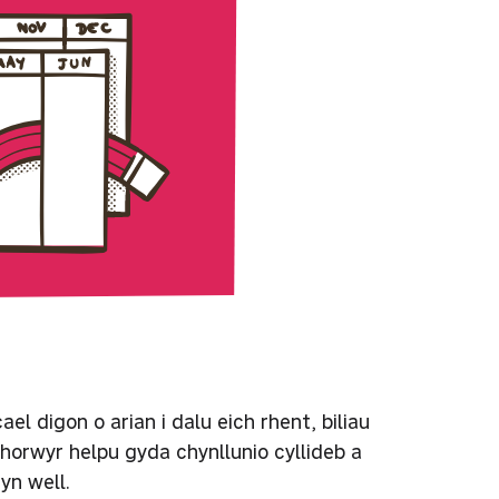
l digon o arian i dalu eich rhent, biliau
horwyr helpu gyda chynllunio cyllideb a
yn well.