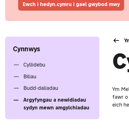
Ewch i hedyn.cymru i gael gwybod mwy
Yn
Cynnwys
C
Cyllidebu
Biliau
Budd-daliadau
Ym Mel
fawr o
Argyfyngau a newidiadau
eich h
sydyn mewn amgylchiadau