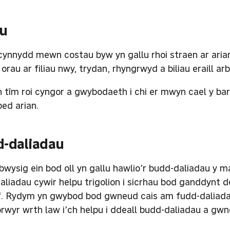
au
cynnydd mewn costau byw yn gallu rhoi straen ar arian
orau ar filiau nwy, trydan, rhyngrwyd a biliau eraill arb
in tîm roi cyngor a gwybodaeth i chi er mwyn cael y ba
bed arian.
-daliadau
bwysig ein bod oll yn gallu hawlio’r budd-daliadau y 
aliadau cywir helpu trigolion i sicrhau bod ganddynt 
f. Rydym yn gwybod bod gwneud cais am fudd-daliadau
rwyr wrth law i’ch helpu i ddeall budd-daliadau a gwn