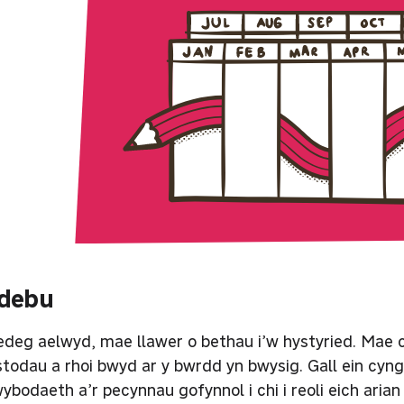
idebu
deg aelwyd, mae llawer o bethau i’w hystyried. Mae cae
stodau a rhoi bwyd ar y bwrdd yn bwysig. Gall ein cyng
wybodaeth a’r pecynnau gofynnol i chi i reoli eich arian 