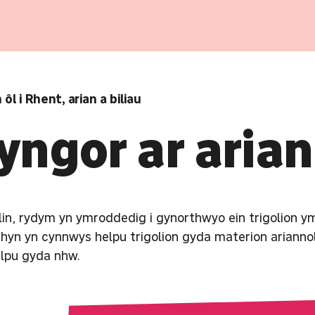
 ôl i Rhent, arian a biliau
yngor ar arian
in, rydym yn ymroddedig i gynorthwyo ein trigolion
 hyn yn cynnwys helpu trigolion gyda materion arianno
elpu gyda nhw.