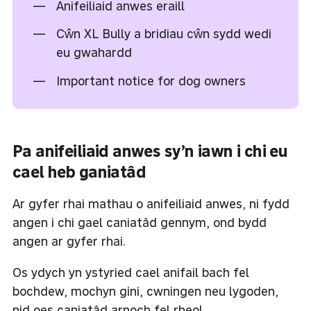
Anifeiliaid anwes eraill
Cŵn XL Bully a bridiau cŵn sydd wedi
eu gwahardd
Important notice for dog owners
Pa anifeiliaid anwes sy’n iawn i chi eu
cael heb ganiatâd
Ar gyfer rhai mathau o anifeiliaid anwes, ni fydd
angen i chi gael caniatâd gennym, ond bydd
angen ar gyfer rhai.
Os ydych yn ystyried cael anifail bach fel
bochdew, mochyn gini, cwningen neu lygoden,
nid oes caniatâd arnoch fel rheol.