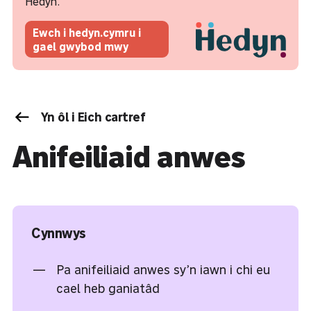
Hedyn.
Ewch i hedyn.cymru i
gael gwybod mwy
Yn ôl i Eich cartref
Anifeiliaid anwes
Cynnwys
Pa anifeiliaid anwes sy’n iawn i chi eu
cael heb ganiatâd