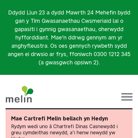
Ddydd Llun 23 a dydd Mawrth 24 Mehefin bydd
gan y Tîm Gwasanaethau Cwsmeriaid lai o
gapasiti i gynnig gwasanaethau, oherwydd
hyfforddiant. Mae'n ddrwg gennym am yr
anghyfleustra. Os oes gennych rywbeth sydd
angen ei drwsio ar frys, ffoniwch 0300 1212 345
(a gwasgwch opsiwn 2).
Ope
Mae Cartrefi Melin bellach yn Hedyn
Rydym wedi uno â Chartrefi Dinas Casnewydd i
greu cymdeithas newydd, a'i henw newydd yw