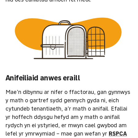
Anifeiliaid anwes eraill
Mae’n dibynnu ar nifer o ffactorau, gan gynnwys
y math o gartref sydd gennych gyda ni, eich
cytundeb tenantiaeth, a’r math o anifail. Efallai
yr hoffech ddysgu hefyd am y math o anifail
rydych yn ei ystyried, er mwyn cael gwybod am
lefel yr ymrwymiad – mae gan wefan yr
RSPCA