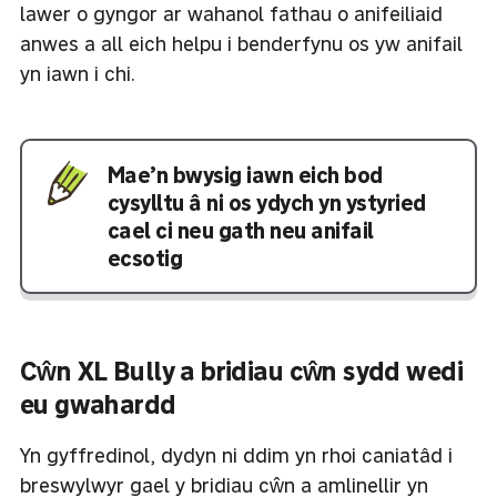
lawer o gyngor ar wahanol fathau o anifeiliaid
anwes a all eich helpu i benderfynu os yw anifail
yn iawn i chi.
Mae’n bwysig iawn eich bod
cysylltu â ni os ydych yn ystyried
cael ci neu gath neu anifail
ecsotig
Cŵn XL Bully a bridiau cŵn sydd wedi
eu gwahardd
Yn gyffredinol, dydyn ni ddim yn rhoi caniatâd i
breswylwyr gael y bridiau cŵn a amlinellir yn