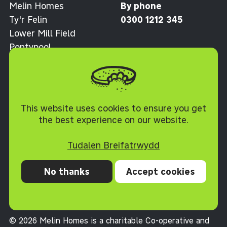
Melin Homes
By phone
Ty'r Felin
0300 1212 345
Lower Mill Field
Pontypool
Torfaen NP4 0XJ
Polisi Cwcis
This website uses cookies to ensure you get
the best experience on our website.
Tudalen Breifatrwydd
No thanks
Accept cookies
Preifatrwydd
Cwcis
Datganiad hygyrchedd
Telerau ac Amodau
© 2026 Melin Homes is a charitable Co-operative and