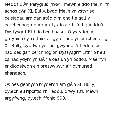
Neddf Cŵn Peryglus (1991) mewn eiddo Melin. Yn
achos cŵn XL Bully, bydd Melin yn ystyried
ceisiadau am ganiatâd dim ond lle gall y
perchennog ddarparu tystiolaeth fod ganddo’r
Dystysgrif Eithrio berthnasol. O ystyried y
gofynion cyfreithiol ar gyfer bod yn berchen ar gi
XL Bully, byddwn yn rhoi gwybod i'r heddlu os
nad oes gan berchnogion Dystysgrif Eithrio neu
os nad ydym yn siŵr a oes un yn bodoli. Mae hyn
er diogelwch ein preswylwyr a’r gymuned
ehangach.
Os oes gennych bryderon am gŵn XL Bully,
dylech eu riportio i’r Heddlu drwy 101. Mewn
argyfwng, dylech ffonio 999.