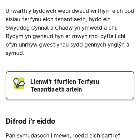
Unwaith y byddwch wedi dweud wrthym eich bod
eisiau terfynu eich tenantiaeth, bydd ein
Swyddog Cynnal a Chadw yn ymweld â chi.
Rydym yn gwneud hyn er mwyn rhoi cyfle i chi
ofyn unrhyw gwestiynau sydd gennych ynglŷn â
symud.
Llenwi’r ffurflen Terfynu
Tenantiaeth arlein
Difrod i’r eiddo
Pan symudasoch i mewn, roedd eich cartref