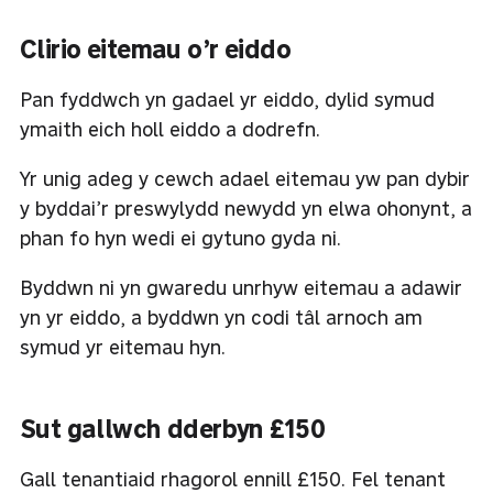
Clirio eitemau o’r eiddo
Pan fyddwch yn gadael yr eiddo, dylid symud
ymaith eich holl eiddo a dodrefn.
Yr unig adeg y cewch adael eitemau yw pan dybir
y byddai’r preswylydd newydd yn elwa ohonynt, a
phan fo hyn wedi ei gytuno gyda ni.
Byddwn ni yn gwaredu unrhyw eitemau a adawir
yn yr eiddo, a byddwn yn codi tâl arnoch am
symud yr eitemau hyn.
Sut gallwch dderbyn £150
Gall tenantiaid rhagorol ennill £150. Fel tenant