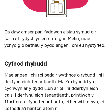
Os daw amser pan fyddwch eisiau symud o’r
cartref rydych yn ei rentu gan Melin, mae
ychydig o bethau y bydd angen i chi eu hystyried:
Cyfnod rhybudd
Mae angen i chi roi pedair wythnos o rybudd i ni i
derfynu eich tenantiaeth. Mae’r rhybudd yn
cychwyn ar y dydd Llun ar ôl i ni dderbyn eich
cais. I derfynu eich tenantiaeth, printiwch y
ffurflen terfynu tenantiaeth, ei llenwi i mewn, ei
llofnodi a’i hanfon atom ni.