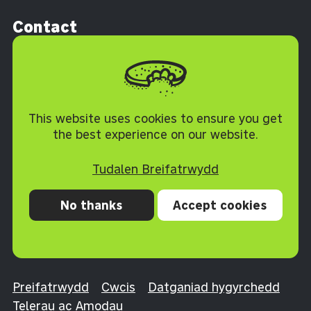
Contact
Melin Homes
By phone
Ty'r Felin
0300 1212 345
Lower Mill Field
Polisi Cwcis
Pontypool
This website uses cookies to ensure you get
the best experience on our website.
Torfaen NP4 0XJ
Tudalen Breifatrwydd
No thanks
Accept cookies
Preifatrwydd
Cwcis
Datganiad hygyrchedd
Telerau ac Amodau