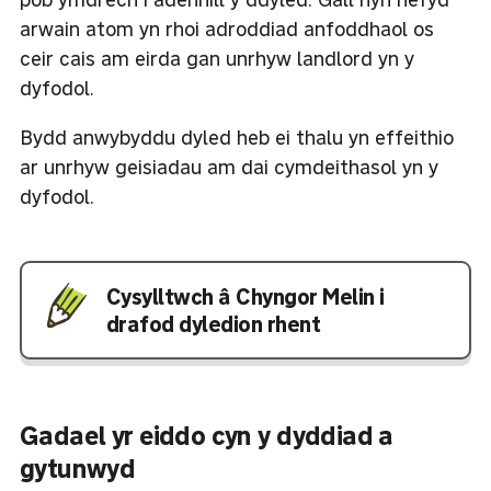
arwain atom yn rhoi adroddiad anfoddhaol os
ceir cais am eirda gan unrhyw landlord yn y
dyfodol.
Bydd anwybyddu dyled heb ei thalu yn effeithio
ar unrhyw geisiadau am dai cymdeithasol yn y
dyfodol.
Cysylltwch â Chyngor Melin i
drafod dyledion rhent
Gadael yr eiddo cyn y dyddiad a
gytunwyd