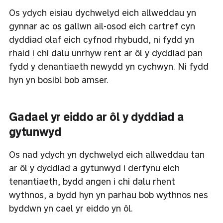
Os ydych eisiau dychwelyd eich allweddau yn
gynnar ac os gallwn ail-osod eich cartref cyn
dyddiad olaf eich cyfnod rhybudd, ni fydd yn
rhaid i chi dalu unrhyw rent ar ôl y dyddiad pan
fydd y denantiaeth newydd yn cychwyn. Ni fydd
hyn yn bosibl bob amser.
Gadael yr eiddo ar ôl y dyddiad a
gytunwyd
Os nad ydych yn dychwelyd eich allweddau tan
ar ôl y dyddiad a gytunwyd i derfynu eich
tenantiaeth, bydd angen i chi dalu rhent
wythnos, a bydd hyn yn parhau bob wythnos nes
byddwn yn cael yr eiddo yn ôl.