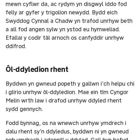
mewn cyflwr da, ac rydym yn disgwyl iddo fod
felly ar gyfer y trigolion newydd. Bydd eich
Swyddog Cynnal a Chadw yn trafod unrhyw beth
a all fod angen sylw yn ystod eu hymweliad.
Efallai y codir tâl arnoch os canfyddir unrhyw
ddifrod.
Ôl-ddyledion rhent
Byddwn yn gwneud popeth y gallwn i’ch helpu chi
i glirio unrhyw ôl-ddyledion. Mae ein tîm Cyngor
Melin wrth law i drafod unrhyw ddyled rhent
sydd gennych.
Fodd bynnag, os na wnewch unrhyw ymdrech i
dalu rhent sy’n ddyledus, byddwn ni yn gwneud
pob ymdrech i adennill y ddyled. Gall hyn hefyd