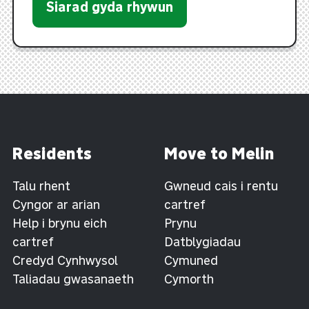
Siarad gyda rhywun
Residents
Move to Melin
Talu rhent
Gwneud cais i rentu
Cyngor ar arian
cartref
Help i brynu eich
Prynu
cartref
Datblygiadau
Credyd Cynhwysol
Cymuned
Taliadau gwasanaeth
Cymorth