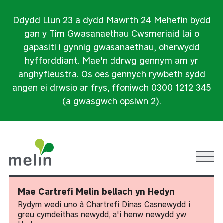
Ddydd Llun 23 a dydd Mawrth 24 Mehefin bydd
gan y Tîm Gwasanaethau Cwsmeriaid lai o
gapasiti i gynnig gwasanaethau, oherwydd
hyfforddiant. Mae'n ddrwg gennym am yr
anghyfleustra. Os oes gennych rywbeth sydd
angen ei drwsio ar frys, ffoniwch 0300 1212 345
(a gwasgwch opsiwn 2).
Ope
Mae Cartrefi Melin bellach yn Hedyn
Rydym wedi uno â Chartrefi Dinas Casnewydd i
greu cymdeithas newydd, a'i henw newydd yw