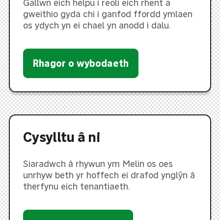
Gallwn eich helpu i reoli eich rhent a
gweithio gyda chi i ganfod ffordd ymlaen
os ydych yn ei chael yn anodd i dalu.
Rhagor o wybodaeth
Cysylltu â ni
Siaradwch â rhywun ym Melin os oes
unrhyw beth yr hoffech ei drafod ynglŷn â
therfynu eich tenantiaeth.