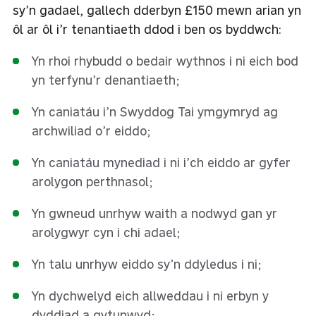
sy’n gadael, gallech dderbyn £150 mewn arian yn
ôl ar ôl i’r tenantiaeth ddod i ben os byddwch:
Yn rhoi rhybudd o bedair wythnos i ni eich bod
yn terfynu’r denantiaeth;
Yn caniatáu i’n Swyddog Tai ymgymryd ag
archwiliad o’r eiddo;
Yn caniatáu mynediad i ni i’ch eiddo ar gyfer
arolygon perthnasol;
Yn gwneud unrhyw waith a nodwyd gan yr
arolygwyr cyn i chi adael;
Yn talu unrhyw eiddo sy’n ddyledus i ni;
Yn dychwelyd eich allweddau i ni erbyn y
dyddiad a gytunwyd;