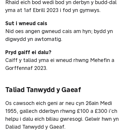
Rhaid eich bod wedi bod yn derbyn y budd-dal
yma at 1af Ebrill 2023 i fod yn gymwys.
Sut i wneud cais
Nid oes angen gwneud cais am hyn; bydd yn
digwydd yn awtomatig.
Pryd gaiff ei dalu?
Caiff y taliad yma ei wneud rhwng Mehefin a
Gorffennaf 2023.
Taliad Tanwydd y Gaeaf
Os cawsoch eich geni ar neu cyn 26ain Medi
1955, gallech dderbyn rhwng £100 a £300 i’ch
helpu i dalu eich biliau gwresogi. Gelwir hwn yn
Daliad Tanwydd y Gaeaf.