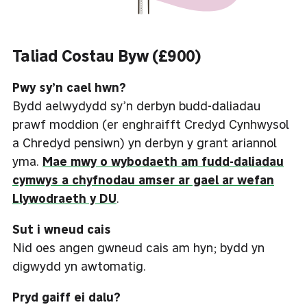
Taliad Costau Byw (£900)
Pwy sy’n cael hwn?
Bydd aelwydydd sy’n derbyn budd-daliadau
prawf moddion (er enghraifft Credyd Cynhwysol
a Chredyd pensiwn) yn derbyn y grant ariannol
yma.
Mae mwy o wybodaeth am fudd-daliadau
cymwys a chyfnodau amser ar gael ar wefan
Llywodraeth y DU
.
Sut i wneud cais
Nid oes angen gwneud cais am hyn; bydd yn
digwydd yn awtomatig.
Pryd gaiff ei dalu?