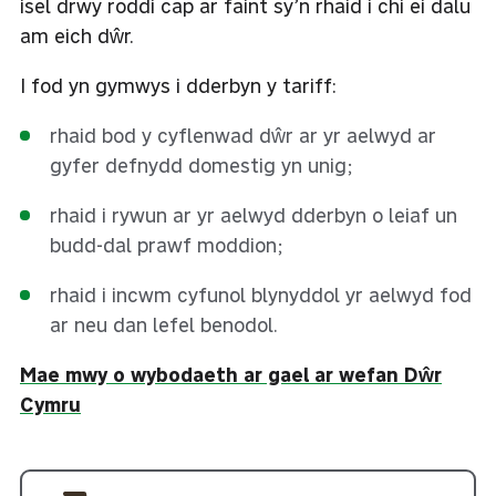
isel drwy roddi cap ar faint sy’n rhaid i chi ei dalu
am eich dŵr.
I fod yn gymwys i dderbyn y tariff:
rhaid bod y cyflenwad dŵr ar yr aelwyd ar
gyfer defnydd domestig yn unig;
rhaid i rywun ar yr aelwyd dderbyn o leiaf un
budd-dal prawf moddion;
rhaid i incwm cyfunol blynyddol yr aelwyd fod
ar neu dan lefel benodol.
Mae mwy o wybodaeth ar gael ar wefan Dŵr
Cymru