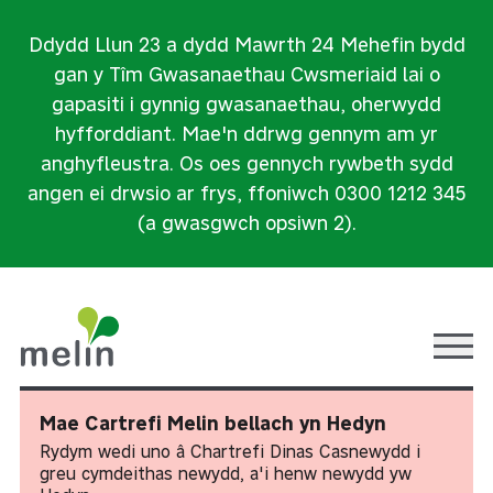
Ddydd Llun 23 a dydd Mawrth 24 Mehefin bydd
gan y Tîm Gwasanaethau Cwsmeriaid lai o
gapasiti i gynnig gwasanaethau, oherwydd
hyfforddiant. Mae'n ddrwg gennym am yr
anghyfleustra. Os oes gennych rywbeth sydd
angen ei drwsio ar frys, ffoniwch 0300 1212 345
(a gwasgwch opsiwn 2).
Ope
Mae Cartrefi Melin bellach yn Hedyn
Rydym wedi uno â Chartrefi Dinas Casnewydd i
greu cymdeithas newydd, a'i henw newydd yw