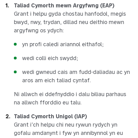
Taliad Cymorth mewn Argyfwng (EAP)
Grant i helpu gyda chostau hanfodol, megis
bwyd, nwy, trydan, dillad neu deithio mewn
argyfwng os ydych:
yn profi caledi ariannol eithafol;
wedi colli eich swydd;
wedi gwneud cais am fudd-daliadau ac yn
aros am eich taliad cyntaf.
Ni allwch ei ddefnyddio i dalu biliau parhaus
na allwch fforddio eu talu.
Taliad Cymorth Unigol (IAP)
Grant i’ch helpu chi neu rywun rydych yn
gofalu amdanynt i fyw yn annibynnol yn eu