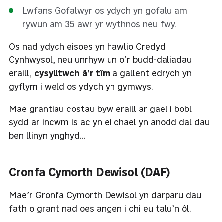
Lwfans Gofalwyr os ydych yn gofalu am
rywun am 35 awr yr wythnos neu fwy.
Os nad ydych eisoes yn hawlio Credyd
Cynhwysol, neu unrhyw un o’r budd-daliadau
eraill,
cysylltwch â’r tîm
a gallent edrych yn
gyflym i weld os ydych yn gymwys.
Mae grantiau costau byw eraill ar gael i bobl
sydd ar incwm is ac yn ei chael yn anodd dal dau
ben llinyn ynghyd…
Cronfa Cymorth Dewisol (DAF)
Mae’r Gronfa Cymorth Dewisol yn darparu dau
fath o grant nad oes angen i chi eu talu’n ôl.