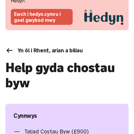
Hedyn.
Ewch i hedyn.cymru i
gael gwybod mwy
Yn ôl i Rhent, arian a biliau
Help gyda chostau
byw
Cynnwys
Taliad Costau Byw (£900)