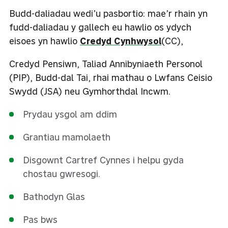
Budd-daliadau wedi’u pasbortio: mae’r rhain yn
fudd-daliadau y gallech eu hawlio os ydych
eisoes yn hawlio
Credyd Cynhwysol
(CC),
Credyd Pensiwn, Taliad Annibyniaeth Personol
(PIP), Budd-dal Tai, rhai mathau o Lwfans Ceisio
Swydd (JSA) neu Gymhorthdal Incwm.
Prydau ysgol am ddim
Grantiau mamolaeth
Disgownt Cartref Cynnes i helpu gyda
chostau gwresogi.
Bathodyn Glas
Pas bws