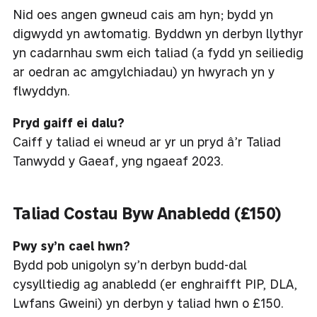
Nid oes angen gwneud cais am hyn; bydd yn
digwydd yn awtomatig. Byddwn yn derbyn llythyr
yn cadarnhau swm eich taliad (a fydd yn seiliedig
ar oedran ac amgylchiadau) yn hwyrach yn y
flwyddyn.
Pryd gaiff ei dalu?
Caiff y taliad ei wneud ar yr un pryd â’r Taliad
Tanwydd y Gaeaf, yng ngaeaf 2023.
Taliad Costau Byw Anabledd (£150)
Pwy sy’n cael hwn?
Bydd pob unigolyn sy’n derbyn budd-dal
cysylltiedig ag anabledd (er enghraifft PIP, DLA,
Lwfans Gweini) yn derbyn y taliad hwn o £150.