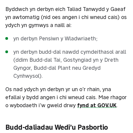
Byddwch yn derbyn eich Taliad Tanwydd y Gaeaf
yn awtomatig (nid oes angen i chi wneud cais) os
ydych yn gymwys a naill ai:
yn derbyn Pensiwn y Wladwriaeth;
yn derbyn budd-dal nawdd cymdeithasol arall
(ddim Budd-dal Tai, Gostyngiad yn y Dreth
Gyngor, Budd-dal Plant neu Gredyd
Cynhwysol).
Os nad ydych yn derbyn yr un o’r rhain, yna
efallai y bydd angen i chi wneud cais. Mae rhagor
o wybodaeth i’w gweld drwy
fynd at GOV.UK
.
Budd-daliadau Wedi’u Pasbortio