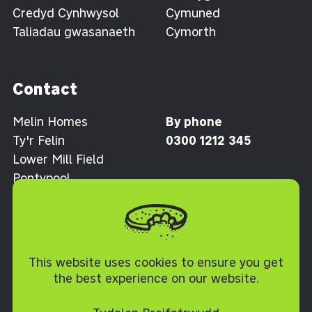
Credyd Cynhwysol
Cymuned
Taliadau gwasanaeth
Cymorth
Contact
Melin Homes
By phone
Ty'r Felin
0300 1212 345
Lower Mill Field
Pontypool
Torfaen NP4 0XJ
Polisi Cwcis
This website uses cookies to ensure you get
the best experience on our website.