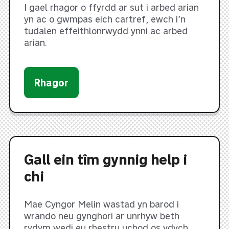
I gael rhagor o ffyrdd ar sut i arbed arian
yn ac o gwmpas eich cartref, ewch i’n
tudalen effeithlonrwydd ynni ac arbed
arian.
Rhagor
Gall ein tîm gynnig help i
chi
Mae Cyngor Melin wastad yn barod i
wrando neu gynghori ar unrhyw beth
rydym wedi eu rhestru uchod os ydych