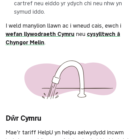
cartref neu eiddo yr ydych chi neu nhw yn
symud iddo.
I weld manylion llawn ac i wneud cais, ewch i
wefan llywodraeth Cymru
neu
cysylltwch â
Chyngor Melin
.
Dŵr Cymru
Mae’r tariff HelpU yn helpu aelwydydd incwm