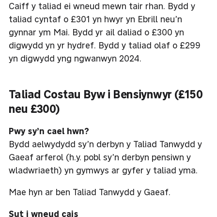
Caiff y taliad ei wneud mewn tair rhan. Bydd y
taliad cyntaf o £301 yn hwyr yn Ebrill neu’n
gynnar ym Mai. Bydd yr ail daliad o £300 yn
digwydd yn yr hydref. Bydd y taliad olaf o £299
yn digwydd yng ngwanwyn 2024.
Taliad Costau Byw i Bensiynwyr (£150
neu £300)
Pwy sy’n cael hwn?
Bydd aelwydydd sy’n derbyn y Taliad Tanwydd y
Gaeaf arferol (h.y. pobl sy’n derbyn pensiwn y
wladwriaeth) yn gymwys ar gyfer y taliad yma.
Mae hyn ar ben Taliad Tanwydd y Gaeaf.
Sut i wneud cais