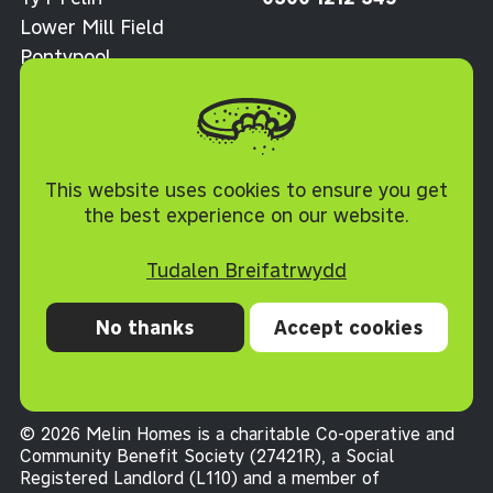
Lower Mill Field
Pontypool
Torfaen NP4 0XJ
Polisi Cwcis
This website uses cookies to ensure you get
the best experience on our website.
Tudalen Breifatrwydd
No thanks
Accept cookies
Preifatrwydd
Cwcis
Datganiad hygyrchedd
Telerau ac Amodau
© 2026 Melin Homes is a charitable Co-operative and
Community Benefit Society (27421R), a Social
Registered Landlord (L110) and a member of