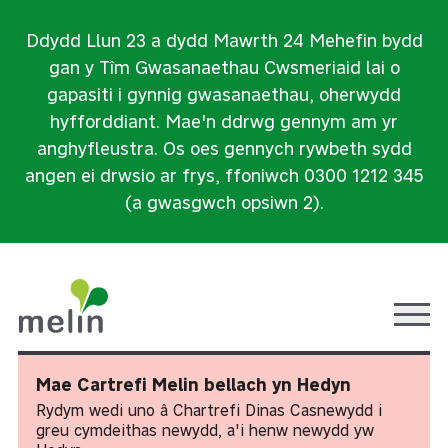
Ddydd Llun 23 a dydd Mawrth 24 Mehefin bydd
gan y Tîm Gwasanaethau Cwsmeriaid lai o
gapasiti i gynnig gwasanaethau, oherwydd
hyfforddiant. Mae'n ddrwg gennym am yr
anghyfleustra. Os oes gennych rywbeth sydd
angen ei drwsio ar frys, ffoniwch 0300 1212 345
(a gwasgwch opsiwn 2).
Ope
Mae Cartrefi Melin bellach yn Hedyn
Rydym wedi uno â Chartrefi Dinas Casnewydd i
greu cymdeithas newydd, a'i henw newydd yw