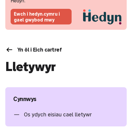
Hedyn.
Ewch i hedyn.cymru i
gael gwybod mwy
Yn ôl i Eich cartref
Lletywyr
Cynnwys
Os ydych eisiau cael lletywr