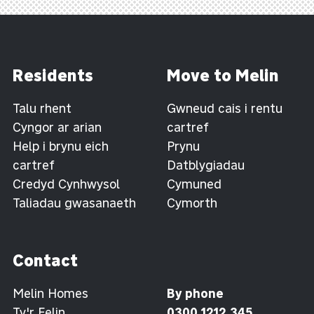
Residents
Move to Melin
Talu rhent
Gwneud cais i rentu
Cyngor ar arian
cartref
Help i brynu eich
Prynu
cartref
Datblygiadau
Credyd Cynhwysol
Cymuned
Taliadau gwasanaeth
Cymorth
Contact
Melin Homes
By phone
Ty'r Felin
0300 1212 345