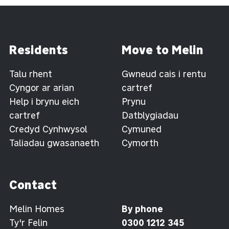
Residents
Move to Melin
Talu rhent
Gwneud cais i rentu
Cyngor ar arian
cartref
Help i brynu eich
Prynu
cartref
Datblygiadau
Credyd Cynhwysol
Cymuned
Taliadau gwasanaeth
Cymorth
Contact
Melin Homes
By phone
Ty'r Felin
0300 1212 345