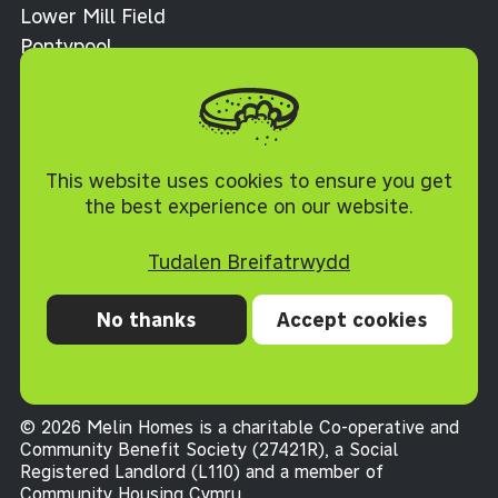
Lower Mill Field
Pontypool
Torfaen NP4 0XJ
Polisi Cwcis
This website uses cookies to ensure you get
the best experience on our website.
Tudalen Breifatrwydd
No thanks
Accept cookies
Preifatrwydd
Cwcis
Datganiad hygyrchedd
Telerau ac Amodau
© 2026 Melin Homes is a charitable Co-operative and
Community Benefit Society (27421R), a Social
Registered Landlord (L110) and a member of
Community Housing Cymru
.