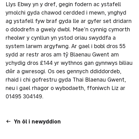
Llys Ebwy yn y dref, gegin fodern ac ystafell
ymolchi gyda chawod cerdded i mewn, ynghyd
ag ystafell fyw braf gyda lle ar gyfer set dridarn
o ddodrefn a gwely dwbl. Mae’n cynnig cymorth
rheolwr y cynllun yn ystod oriau swyddfa a
system larwm argyfwng. Ar gael i bobl dros 55
sydd ar restr aros am tŷ Blaenau Gwent am
ychydig dros £144 yr wythnos gan gynnwys biliau
dŵr a gwresogi. Os oes gennych ddiddordeb,
rhaid i chi gofrestru gyda Thai Blaenau Gwent,
neu i gael rhagor o wybodaeth, ffoniwch Liz ar
01495 304149.
Yn ôl i newyddion