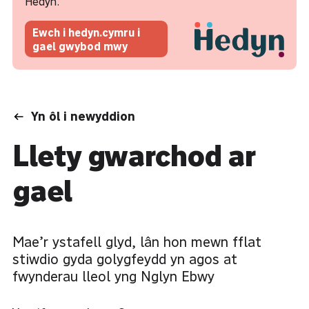
Hedyn.
Ewch i hedyn.cymru i
gael gwybod mwy
Yn ôl i newyddion
Llety gwarchod ar
gael
Mae’r ystafell glyd, lân hon mewn fflat
stiwdio gyda golygfeydd yn agos at
fwynderau lleol yng Nglyn Ebwy