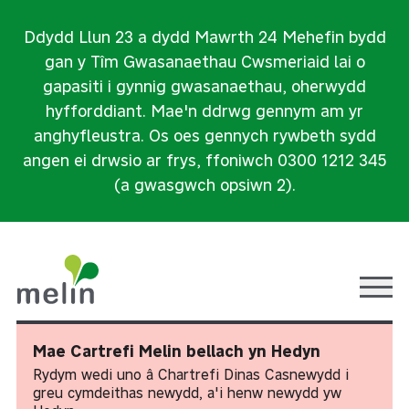
Ddydd Llun 23 a dydd Mawrth 24 Mehefin bydd
gan y Tîm Gwasanaethau Cwsmeriaid lai o
gapasiti i gynnig gwasanaethau, oherwydd
hyfforddiant. Mae'n ddrwg gennym am yr
anghyfleustra. Os oes gennych rywbeth sydd
angen ei drwsio ar frys, ffoniwch 0300 1212 345
(a gwasgwch opsiwn 2).
Ope
Mae Cartrefi Melin bellach yn Hedyn
Rydym wedi uno â Chartrefi Dinas Casnewydd i
greu cymdeithas newydd, a'i henw newydd yw