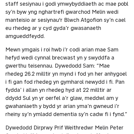
staff sesiynau i godi ymwybyddiaeth ac mae pobl
sy’n byw yng nghartrefi gwarchod Melin wedi
manteisio ar sesiynau'r Blwch Atgofion sy’n cael
eu rhedeg ar y cyd gyda’r gwasanaeth
amgueddfeydd.
Mewn ymgais i roi hwb i’r codi arian mae Sam
hefyd wedi cynnal brecwast yn y swyddfa a
gwerthu teisennau. Dywedodd Sam: “Mae
rhedeg 26.2 milltir yn mynd i fod yn her anhygoel
i fi gan fod rhedeg yn gymharol newydd i fi. Pan
fydda’ i allan yn rhedeg hyd at 22 milltir ar
ddydd Sul yn yr oerfel a’r glaw, meddwl am y
gwahaniaeth y bydd yr arian yma’n gwneud i’r
rheiny sy’n ymladd dementia sy’n cadw fi i fynd.”
Dywedodd Dirprwy Prif Weithredwr Melin Peter