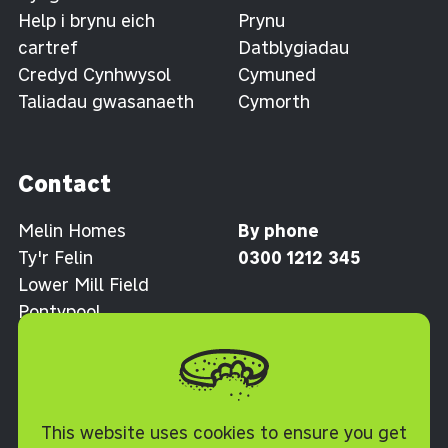
Help i brynu eich
Prynu
cartref
Datblygiadau
Credyd Cynhwysol
Cymuned
Taliadau gwasanaeth
Cymorth
Contact
Melin Homes
By phone
Ty'r Felin
0300 1212 345
Lower Mill Field
Pontypool
Torfaen NP4 0XJ
Polisi Cwcis
This website uses cookies to ensure you get