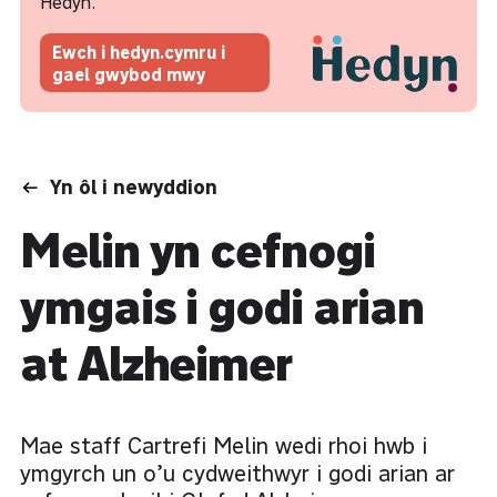
Hedyn.
Ewch i hedyn.cymru i
gael gwybod mwy
Yn ôl i newyddion
Melin yn cefnogi
ymgais i godi arian
at Alzheimer
Mae staff Cartrefi Melin wedi rhoi hwb i
ymgyrch un o’u cydweithwyr i godi arian ar