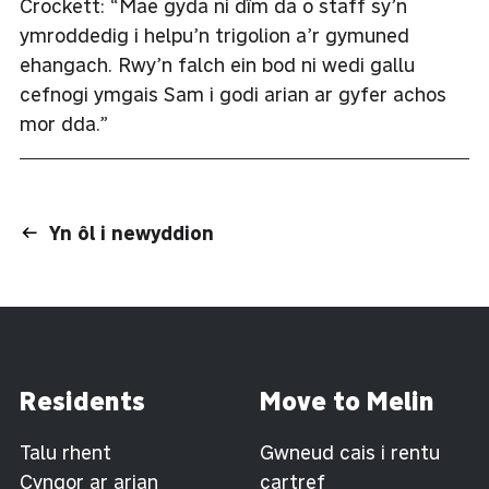
Crockett: “Mae gyda ni dîm da o staff sy’n
ymroddedig i helpu’n trigolion a’r gymuned
ehangach. Rwy’n falch ein bod ni wedi gallu
cefnogi ymgais Sam i godi arian ar gyfer achos
mor dda.”
Yn ôl i newyddion
Residents
Move to Melin
Talu rhent
Gwneud cais i rentu
Cyngor ar arian
cartref