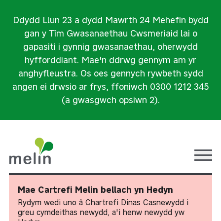
Ddydd Llun 23 a dydd Mawrth 24 Mehefin bydd
gan y Tîm Gwasanaethau Cwsmeriaid lai o
gapasiti i gynnig gwasanaethau, oherwydd
hyfforddiant. Mae'n ddrwg gennym am yr
anghyfleustra. Os oes gennych rywbeth sydd
angen ei drwsio ar frys, ffoniwch 0300 1212 345
(a gwasgwch opsiwn 2).
Ope
Mae Cartrefi Melin bellach yn Hedyn
Rydym wedi uno â Chartrefi Dinas Casnewydd i
greu cymdeithas newydd, a'i henw newydd yw