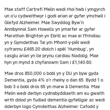
Mae staff Cartrefi Melin wedi rhoi hwb i ymgyrch
un o’u cydweithwyr i godi arian ar gyfer ymchwil i
Glefyd Alzheimer. Mae Swyddog Byw’n
Annibynnol Sam Howells yn ymarfer ar gyfer
Marathon Brighton yn Ebrill ac mae ei ffrindiau
yn y Gymdeithas Tai ym Mhont-y-pŵl wedi
cyfrannu £465.20 diolch i apêl ‘Humbug’, yn
casglu arian yn lle prynu cardiau Nadolig. Mae
hyn yn mynd â chyfanswm Sam i £1,140.60.
Mae dros 850,000 o bobl yn y DU yn byw gyda
Dementia, gyda 4% o’r rheiny o dan 65. Bydd 1 o
bob 3 o bobl dros 65 yn marw â Dementia. Mae
Melin wedi derbyn cydnabyddiaeth am eu gwaith
wrth ddod yn fudiad dementia-gyfeillgar ac wedi
dderbyn logo Cymdeithas Alzheimer. Cafodd y