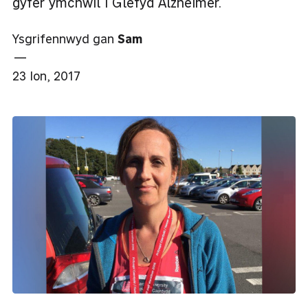
gyfer ymchwil i Glefyd Alzheimer.
Ysgrifennwyd gan
Sam
—
23 Ion, 2017