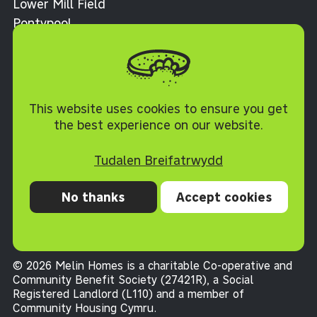
Lower Mill Field
Pontypool
Torfaen NP4 0XJ
Polisi Cwcis
This website uses cookies to ensure you get
the best experience on our website.
Tudalen Breifatrwydd
No thanks
Accept cookies
Preifatrwydd
Cwcis
Datganiad hygyrchedd
Telerau ac Amodau
© 2026 Melin Homes is a charitable Co-operative and
Community Benefit Society (27421R), a Social
Registered Landlord (L110) and a member of
Community Housing Cymru
.