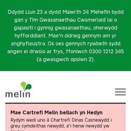
Ddydd Llun 23 a dydd Mawrth 24 Mehefin bydd
gan y Tîm Gwasanaethau Cwsmeriaid lai o
gapasiti i gynnig gwasanaethau, oherwydd
hyfforddiant. Mae'n ddrwg gennym am yr
anghyfleustra. Os oes gennych rywbeth sydd
angen ei drwsio ar frys, ffoniwch 0300 1212 345
(a gwasgwch opsiwn 2).
Ope
Mae Cartrefi Melin bellach yn Hedyn
Rydym wedi uno â Chartrefi Dinas Casnewydd i
greu cymdeithas newydd, a'i henw newydd yw