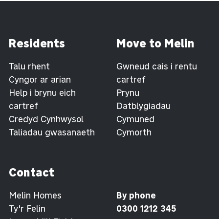
Residents
Move to Melin
Talu rhent
Gwneud cais i rentu
Cyngor ar arian
cartref
Help i brynu eich
Prynu
cartref
Datblygiadau
Credyd Cynhwysol
Cymuned
Taliadau gwasanaeth
Cymorth
Contact
Melin Homes
By phone
Ty'r Felin
0300 1212 345