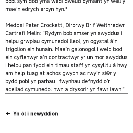
bobl sy'n dod yma wedi dweud cymaint yn well y
mae'n edrych erbyn hyn."
Meddai Peter Crockett, Dirprwy Brif Weithredwr
Cartrefi Melin: “Rydym bob amser yn awyddus i
helpu grwpiau cymunedol lleol, yn ogystal â’n
trigolion ein hunain. Mae’n galonogol i weld bod
ein cyflenwyr a’n contractwyr yr un mor awyddus
i helpu pan fydd ein timau staff yn cysylltu â hwy
am help tuag at achos gwych ac rwy’n siŵr y
bydd pobl yn parhau i fwynhau defnyddio’r
adeilad cymunedol hwn a drysorir yn fawr iawn.”
Yn ôl i newyddion