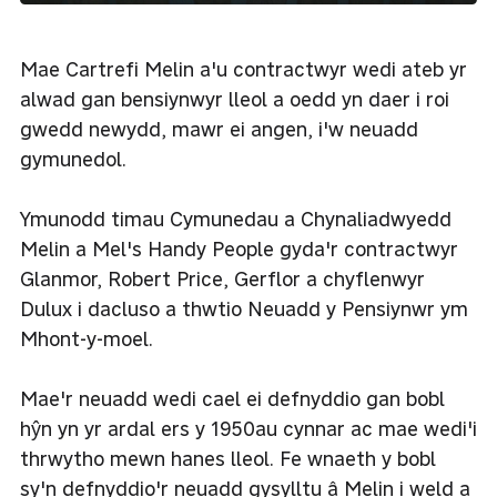
Mae Cartrefi Melin a'u contractwyr wedi ateb yr
alwad gan bensiynwyr lleol a oedd yn daer i roi
gwedd newydd, mawr ei angen, i'w neuadd
gymunedol.
Ymunodd timau Cymunedau a Chynaliadwyedd
Melin a Mel's Handy People gyda'r contractwyr
Glanmor, Robert Price, Gerflor a chyflenwyr
Dulux i dacluso a thwtio Neuadd y Pensiynwr ym
Mhont-y-moel.
Mae'r neuadd wedi cael ei defnyddio gan bobl
hŷn yn yr ardal ers y 1950au cynnar ac mae wedi'i
thrwytho mewn hanes lleol. Fe wnaeth y bobl
sy'n defnyddio'r neuadd gysylltu â Melin i weld a