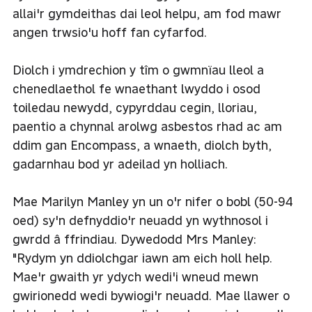
allai'r gymdeithas dai leol helpu, am fod mawr
angen trwsio'u hoff fan cyfarfod.
Diolch i ymdrechion y tîm o gwmnïau lleol a
chenedlaethol fe wnaethant lwyddo i osod
toiledau newydd, cypyrddau cegin, lloriau,
paentio a chynnal arolwg asbestos rhad ac am
ddim gan Encompass, a wnaeth, diolch byth,
gadarnhau bod yr adeilad yn holliach.
Mae Marilyn Manley yn un o'r nifer o bobl (50-94
oed) sy'n defnyddio'r neuadd yn wythnosol i
gwrdd â ffrindiau. Dywedodd Mrs Manley:
"Rydym yn ddiolchgar iawn am eich holl help.
Mae'r gwaith yr ydych wedi'i wneud mewn
gwirionedd wedi bywiogi'r neuadd. Mae llawer o