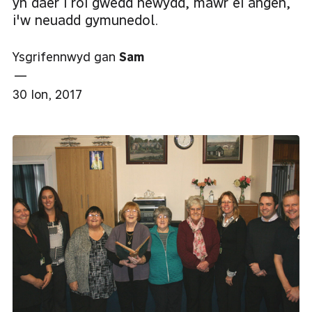
yn daer i roi gwedd newydd, mawr ei angen,
i'w neuadd gymunedol.
Ysgrifennwyd gan
Sam
—
30 Ion, 2017