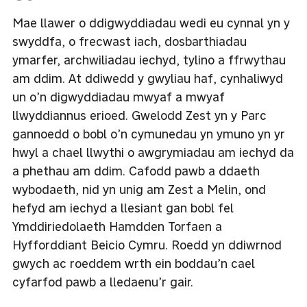
Mae llawer o ddigwyddiadau wedi eu cynnal yn y
swyddfa, o frecwast iach, dosbarthiadau
ymarfer, archwiliadau iechyd, tylino a ffrwythau
am ddim. At ddiwedd y gwyliau haf, cynhaliwyd
un o’n digwyddiadau mwyaf a mwyaf
llwyddiannus erioed. Gwelodd Zest yn y Parc
gannoedd o bobl o’n cymunedau yn ymuno yn yr
hwyl a chael llwythi o awgrymiadau am iechyd da
a phethau am ddim. Cafodd pawb a ddaeth
wybodaeth, nid yn unig am Zest a Melin, ond
hefyd am iechyd a llesiant gan bobl fel
Ymddiriedolaeth Hamdden Torfaen a
Hyfforddiant Beicio Cymru. Roedd yn ddiwrnod
gwych ac roeddem wrth ein boddau’n cael
cyfarfod pawb a lledaenu’r gair.