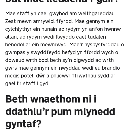
Mae staff yn cael gwybod am weithgareddau
Zest mewn amrywiol ffyrdd. Mae gennym ein
cylchlythyr ein hunain ac rydym yn anfon hwnnw
allan, ac rydym wedi llwyddo cael tudalen
benodol ar ein mewnrwyd. Mae’r hysbysfyrddau o
gwmpas y swyddfeydd hefyd yn ffordd wych o
ddweud wrth bobl beth sy’n digwydd ac wrth
gwrs mae gennym ein nwyddau wedi eu brandio
megis poteli dŵr a phlicwyr ffrwythau sydd ar
gael i’r staff i gyd.
Beth wnaethom ni i
ddathlu’r pum mlynedd
gyntaf?