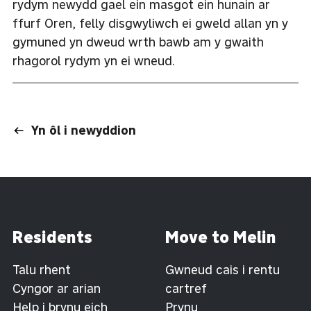
rydym newydd gael ein masgot ein hunain ar
ffurf Oren, felly disgwyliwch ei gweld allan yn y
gymuned yn dweud wrth bawb am y gwaith
rhagorol rydym yn ei wneud.
Yn ôl i newyddion
Residents
Move to Melin
Talu rhent
Gwneud cais i rentu
Cyngor ar arian
cartref
Help i brynu eich
Prynu