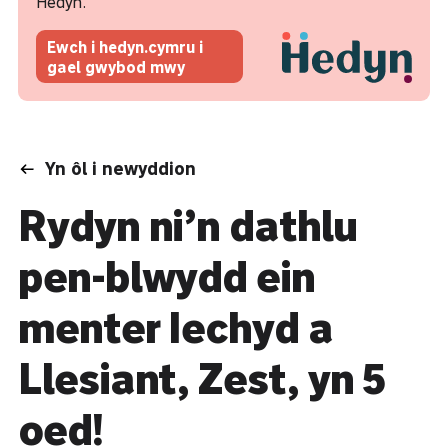
Hedyn.
Ewch i hedyn.cymru i
gael gwybod mwy
Yn ôl i newyddion
Rydyn ni’n dathlu
pen-blwydd ein
menter Iechyd a
Llesiant, Zest, yn 5
oed!