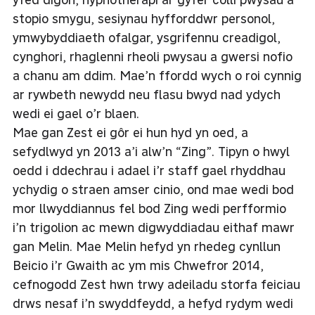
stopio smygu, sesiynau hyfforddwr personol,
ymwybyddiaeth ofalgar, ysgrifennu creadigol,
cynghori, rhaglenni rheoli pwysau a gwersi nofio
a chanu am ddim. Mae’n ffordd wych o roi cynnig
ar rywbeth newydd neu flasu bwyd nad ydych
wedi ei gael o’r blaen.
Mae gan Zest ei gôr ei hun hyd yn oed, a
sefydlwyd yn 2013 a’i alw’n “Zing”. Tipyn o hwyl
oedd i ddechrau i adael i’r staff gael rhyddhau
ychydig o straen amser cinio, ond mae wedi bod
mor llwyddiannus fel bod Zing wedi perfformio
i’n trigolion ac mewn digwyddiadau eithaf mawr
gan Melin. Mae Melin hefyd yn rhedeg cynllun
Beicio i’r Gwaith ac ym mis Chwefror 2014,
cefnogodd Zest hwn trwy adeiladu storfa feiciau
drws nesaf i’n swyddfeydd, a hefyd rydym wedi