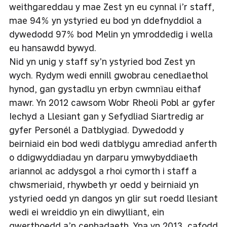
weithgareddau y mae Zest yn eu cynnal i’r staff,
mae 94% yn ystyried eu bod yn ddefnyddiol a
dywedodd 97% bod Melin yn ymroddedig i wella
eu hansawdd bywyd.
Nid yn unig y staff sy’n ystyried bod Zest yn
wych. Rydym wedi ennill gwobrau cenedlaethol
hynod, gan gystadlu yn erbyn cwmnïau eithaf
mawr. Yn 2012 cawsom Wobr Rheoli Pobl ar gyfer
Iechyd a Llesiant gan y Sefydliad Siartredig ar
gyfer Personél a Datblygiad. Dywedodd y
beirniaid ein bod wedi datblygu amrediad anferth
o ddigwyddiadau yn darparu ymwybyddiaeth
ariannol ac addysgol a rhoi cymorth i staff a
chwsmeriaid, rhywbeth yr oedd y beirniaid yn
ystyried oedd yn dangos yn glir sut roedd llesiant
wedi ei wreiddio yn ein diwylliant, ein
gwerthoedd a’n cenhadaeth. Yna yn 2013, cafodd