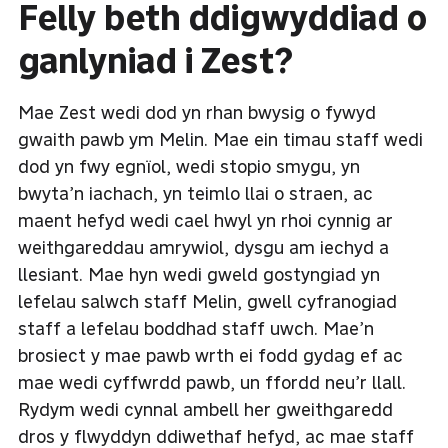
Felly beth ddigwyddiad o
ganlyniad i Zest?
Mae Zest wedi dod yn rhan bwysig o fywyd
gwaith pawb ym Melin. Mae ein timau staff wedi
dod yn fwy egnïol, wedi stopio smygu, yn
bwyta’n iachach, yn teimlo llai o straen, ac
maent hefyd wedi cael hwyl yn rhoi cynnig ar
weithgareddau amrywiol, dysgu am iechyd a
llesiant. Mae hyn wedi gweld gostyngiad yn
lefelau salwch staff Melin, gwell cyfranogiad
staff a lefelau boddhad staff uwch. Mae’n
brosiect y mae pawb wrth ei fodd gydag ef ac
mae wedi cyffwrdd pawb, un ffordd neu’r llall.
Rydym wedi cynnal ambell her gweithgaredd
dros y flwyddyn ddiwethaf hefyd, ac mae staff