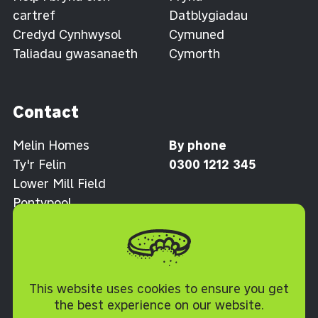
cartref
Datblygiadau
Credyd Cynhwysol
Cymuned
Taliadau gwasanaeth
Cymorth
Contact
Melin Homes
By phone
Ty'r Felin
0300 1212 345
Lower Mill Field
Pontypool
Torfaen NP4 0XJ
Polisi Cwcis
This website uses cookies to ensure you get
the best experience on our website.