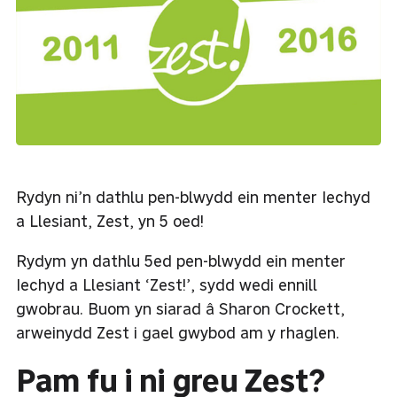
Rydyn ni’n dathlu pen-blwydd ein menter Iechyd
a Llesiant, Zest, yn 5 oed!
Rydym yn dathlu 5ed pen-blwydd ein menter
Iechyd a Llesiant ‘Zest!’, sydd wedi ennill
gwobrau. Buom yn siarad â Sharon Crockett,
arweinydd Zest i gael gwybod am y rhaglen.
Pam fu i ni greu Zest?