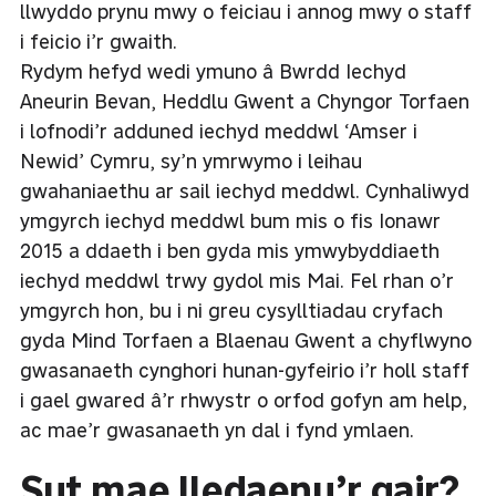
llwyddo prynu mwy o feiciau i annog mwy o staff
i feicio i’r gwaith.
Rydym hefyd wedi ymuno â Bwrdd Iechyd
Aneurin Bevan, Heddlu Gwent a Chyngor Torfaen
i lofnodi’r adduned iechyd meddwl ‘Amser i
Newid’ Cymru, sy’n ymrwymo i leihau
gwahaniaethu ar sail iechyd meddwl. Cynhaliwyd
ymgyrch iechyd meddwl bum mis o fis Ionawr
2015 a ddaeth i ben gyda mis ymwybyddiaeth
iechyd meddwl trwy gydol mis Mai. Fel rhan o’r
ymgyrch hon, bu i ni greu cysylltiadau cryfach
gyda Mind Torfaen a Blaenau Gwent a chyflwyno
gwasanaeth cynghori hunan-gyfeirio i’r holl staff
i gael gwared â’r rhwystr o orfod gofyn am help,
ac mae’r gwasanaeth yn dal i fynd ymlaen.
Sut mae lledaenu’r gair?