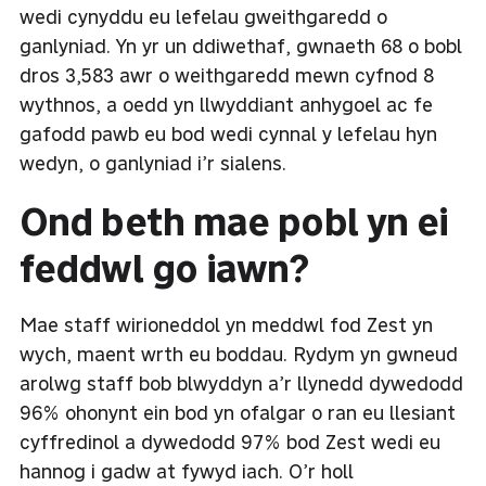
wedi cynyddu eu lefelau gweithgaredd o
ganlyniad. Yn yr un ddiwethaf, gwnaeth 68 o bobl
dros 3,583 awr o weithgaredd mewn cyfnod 8
wythnos, a oedd yn llwyddiant anhygoel ac fe
gafodd pawb eu bod wedi cynnal y lefelau hyn
wedyn, o ganlyniad i’r sialens.
Ond beth mae pobl yn ei
feddwl go iawn?
Mae staff wirioneddol yn meddwl fod Zest yn
wych, maent wrth eu boddau. Rydym yn gwneud
arolwg staff bob blwyddyn a’r llynedd dywedodd
96% ohonynt ein bod yn ofalgar o ran eu llesiant
cyffredinol a dywedodd 97% bod Zest wedi eu
hannog i gadw at fywyd iach. O’r holl