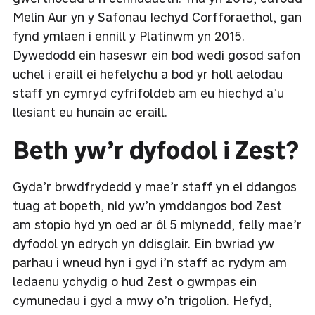
Melin Aur yn y Safonau Iechyd Corfforaethol, gan
fynd ymlaen i ennill y Platinwm yn 2015.
Dywedodd ein haseswr ein bod wedi gosod safon
uchel i eraill ei hefelychu a bod yr holl aelodau
staff yn cymryd cyfrifoldeb am eu hiechyd a’u
llesiant eu hunain ac eraill.
Beth yw’r dyfodol i Zest?
Gyda’r brwdfrydedd y mae’r staff yn ei ddangos
tuag at bopeth, nid yw’n ymddangos bod Zest
am stopio hyd yn oed ar ôl 5 mlynedd, felly mae’r
dyfodol yn edrych yn ddisglair. Ein bwriad yw
parhau i wneud hyn i gyd i’n staff ac rydym am
ledaenu ychydig o hud Zest o gwmpas ein
cymunedau i gyd a mwy o’n trigolion. Hefyd,