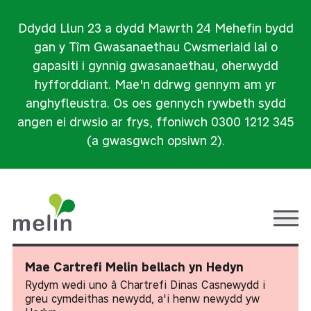
Ddydd Llun 23 a dydd Mawrth 24 Mehefin bydd
gan y Tîm Gwasanaethau Cwsmeriaid lai o
gapasiti i gynnig gwasanaethau, oherwydd
hyfforddiant. Mae'n ddrwg gennym am yr
anghyfleustra. Os oes gennych rywbeth sydd
angen ei drwsio ar frys, ffoniwch 0300 1212 345
(a gwasgwch opsiwn 2).
Ope
Mae Cartrefi Melin bellach yn Hedyn
Rydym wedi uno â Chartrefi Dinas Casnewydd i
greu cymdeithas newydd, a'i henw newydd yw