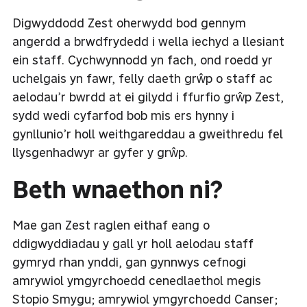
Digwyddodd Zest oherwydd bod gennym
angerdd a brwdfrydedd i wella iechyd a llesiant
ein staff. Cychwynnodd yn fach, ond roedd yr
uchelgais yn fawr, felly daeth grŵp o staff ac
aelodau’r bwrdd at ei gilydd i ffurfio grŵp Zest,
sydd wedi cyfarfod bob mis ers hynny i
gynllunio’r holl weithgareddau a gweithredu fel
llysgenhadwyr ar gyfer y grŵp.
Beth wnaethon ni?
Mae gan Zest raglen eithaf eang o
ddigwyddiadau y gall yr holl aelodau staff
gymryd rhan ynddi, gan gynnwys cefnogi
amrywiol ymgyrchoedd cenedlaethol megis
Stopio Smygu; amrywiol ymgyrchoedd Canser;