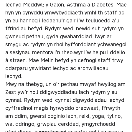
Iechyd Meddwl; y Galon, Asthma a Diabetes. Mae
hyn yn cynyddu ymwybyddiaeth ymhlith staff ac
yn eu hannog i ledaenu’r gair i’w teuluoedd a’u
ffrindiau hefyd. Rydym wedi newid sut rydym yn
gwneud pethau, gyda gwaharddiad llwyr ar
smygu ac rydym yn rhoi hyfforddiant ychwanegol
a sesiynau mentora i’n rheolwyr i’w helpu i ddelio
â straen. Mae Melin hefyd yn cefnogi staff trwy
ddarparu yswiriant iechyd ac archwiliadau
iechyd.
Mwy na thebyg, un o’r pethau mwyaf hwyliog am
Zest yw’r holl ddigwyddiadau Iach rydym y eu
cynnal. Rydym wedi cynnal digwyddiadau Iechyd
cyffredinol megis hyrwyddo brecwast, ffrwyth
am ddim, gwersi coginio iach, reiki, yoga, tylino,
wal ddringo, grwpiau cerdded, ymgyrchoedd
yfed digon, hypnotherapi ar gyfer colli pwysau a