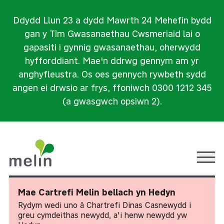
Ddydd Llun 23 a dydd Mawrth 24 Mehefin bydd
gan y Tîm Gwasanaethau Cwsmeriaid lai o
gapasiti i gynnig gwasanaethau, oherwydd
hyfforddiant. Mae'n ddrwg gennym am yr
anghyfleustra. Os oes gennych rywbeth sydd
angen ei drwsio ar frys, ffoniwch 0300 1212 345
(a gwasgwch opsiwn 2).
Ope
Mae Cartrefi Melin bellach yn Hedyn
Rydym wedi uno â Chartrefi Dinas Casnewydd i
greu cymdeithas newydd, a'i henw newydd yw