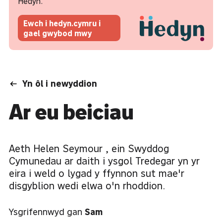
Hedyn.
Ewch i hedyn.cymru i
gael gwybod mwy
Yn ôl i newyddion
Ar eu beiciau
Aeth Helen Seymour , ein Swyddog
Cymunedau ar daith i ysgol Tredegar yn yr
eira i weld o lygad y ffynnon sut mae'r
disgyblion wedi elwa o'n rhoddion.
Ysgrifennwyd gan
Sam