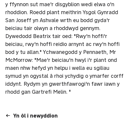
y ffynnon sut mae'r disgyblion wedi elwa o'n
rhoddion. Roedd plant meithrin Ysgol Gynradd
San Joseff yn Ashvale wrth eu bodd gyda'r
beiciau tair olwyn a rhoddwyd gennym.
Dywedodd Beatrix tair oed: "Rwy'n hoffi'r
beiciau, rwy'n hoffi reidio arnynt ac rwy'n hoffi
bod y tu allan." Ychwanegodd y Pennaeth, Mr
McMorrow: "Mae'r beiciau'n hwyl i'r plant ond
maen nhw hefyd yn helpu i wella eu sgiliau
symud yn ogystal â rhoi ychydig o ymarfer corff
iddynt. Rydym yn gwerthfawrogi'n fawr iawn y
rhodd gan Gartrefi Melin. "
Yn ôl i newyddion