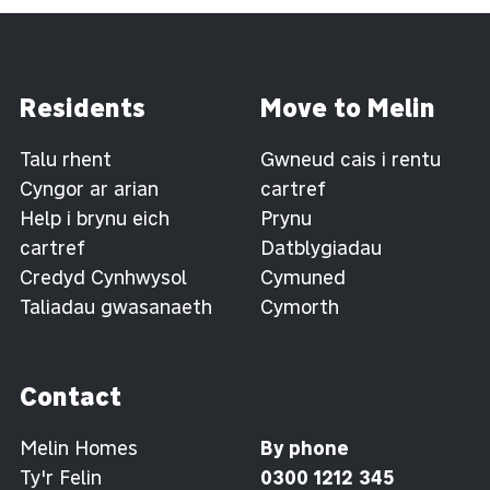
Residents
Move to Melin
Talu rhent
Gwneud cais i rentu
Cyngor ar arian
cartref
Help i brynu eich
Prynu
cartref
Datblygiadau
Credyd Cynhwysol
Cymuned
Taliadau gwasanaeth
Cymorth
Contact
Melin Homes
By phone
Ty'r Felin
0300 1212 345