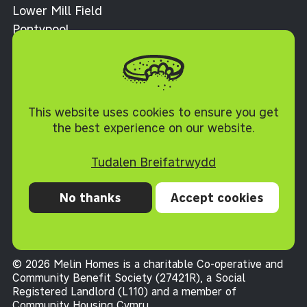
Lower Mill Field
Pontypool
Torfaen NP4 0XJ
Polisi Cwcis
This website uses cookies to ensure you get
the best experience on our website.
Tudalen Breifatrwydd
No thanks
Accept cookies
Preifatrwydd
Cwcis
Datganiad hygyrchedd
Telerau ac Amodau
© 2026 Melin Homes is a charitable Co-operative and
Community Benefit Society (27421R), a Social
Registered Landlord (L110) and a member of
Community Housing Cymru
.