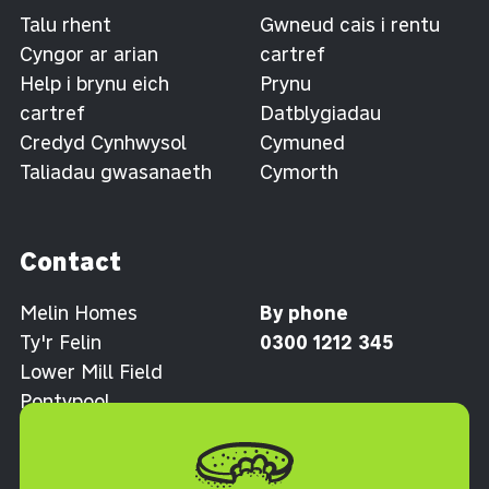
Talu rhent
Gwneud cais i rentu
Cyngor ar arian
cartref
Help i brynu eich
Prynu
cartref
Datblygiadau
Credyd Cynhwysol
Cymuned
Taliadau gwasanaeth
Cymorth
Contact
Melin Homes
By phone
Ty'r Felin
0300 1212 345
Lower Mill Field
Pontypool
Torfaen NP4 0XJ