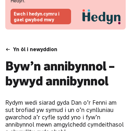
Hedyn.
Ewch i hedyn.cymru i
gael gwybod mwy
Yn ôl i newyddion
Byw’n annibynnol –
bywyd annibynnol
Rydym wedi siarad gyda Dan o’r Fenni am
sut brofiad yw symud i un o’n cynlluniau
gwarchod a’r cyfle sydd yno i fyw’n
annibynnol mewn amgylchedd cymdeithasol