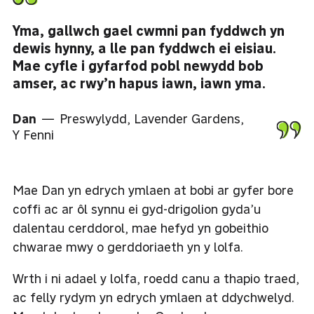
Yma, gallwch gael cwmni pan fyddwch yn
dewis hynny, a lle pan fyddwch ei eisiau.
Mae cyfle i gyfarfod pobl newydd bob
amser, ac rwy’n hapus iawn, iawn yma.
Dan
— Preswylydd, Lavender Gardens,
Y Fenni
Mae Dan yn edrych ymlaen at bobi ar gyfer bore
coffi ac ar ôl synnu ei gyd-drigolion gyda’u
dalentau cerddorol, mae hefyd yn gobeithio
chwarae mwy o gerddoriaeth yn y lolfa.
Wrth i ni adael y lolfa, roedd canu a thapio traed,
ac felly rydym yn edrych ymlaen at ddychwelyd.