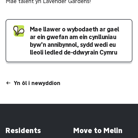
Mae talent yn Lavender Gardens!
Mae llawer o wybodaeth ar gael
ar ein gwefan am ein cynlluniau
byw’n annibynnol, sydd wedi eu
lleoli ledled de-ddwyrain Cymru
Yn ôl i newyddion
Residents
Move to Melin