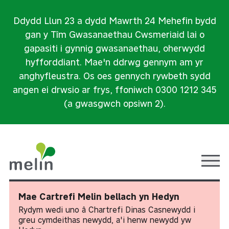
Ddydd Llun 23 a dydd Mawrth 24 Mehefin bydd
gan y Tîm Gwasanaethau Cwsmeriaid lai o
gapasiti i gynnig gwasanaethau, oherwydd
hyfforddiant. Mae'n ddrwg gennym am yr
anghyfleustra. Os oes gennych rywbeth sydd
angen ei drwsio ar frys, ffoniwch 0300 1212 345
(a gwasgwch opsiwn 2).
Ope
Mae Cartrefi Melin bellach yn Hedyn
Rydym wedi uno â Chartrefi Dinas Casnewydd i
greu cymdeithas newydd, a'i henw newydd yw