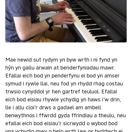
Mae newid sut rydym yn byw wrth i ni fynd yn
hŷn yn gallu arwain at benderfyniadau mawr.
Efallai eich bod yn penderfynu ei bod yn amser
symud i rywle llai, neu fod yn rhydd rhag costau
trwsio cynyddol yr hen gartref teuluol. Efallai
eich bod eisiau rhywle ychydig yn haws i’w drin,
lle i allu cloi’r drws a gadael am ambell
benwythnos i ffwrdd gyda ffrindiau a theulu, neu
efallai eich bod eisiau’r sicrwydd o wybod bod
yna ychydig mwy o help wrth law os byddwch ei