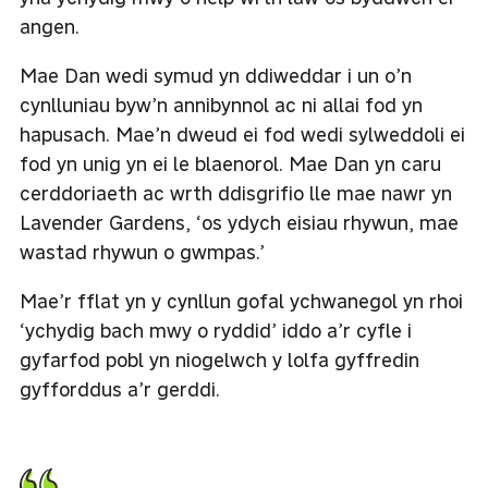
angen.
Mae Dan wedi symud yn ddiweddar i un o’n
cynlluniau byw’n annibynnol ac ni allai fod yn
hapusach. Mae’n dweud ei fod wedi sylweddoli ei
fod yn unig yn ei le blaenorol. Mae Dan yn caru
cerddoriaeth ac wrth ddisgrifio lle mae nawr yn
Lavender Gardens, ‘os ydych eisiau rhywun, mae
wastad rhywun o gwmpas.’
Mae’r fflat yn y cynllun gofal ychwanegol yn rhoi
‘ychydig bach mwy o ryddid’ iddo a’r cyfle i
gyfarfod pobl yn niogelwch y lolfa gyffredin
gyfforddus a’r gerddi.