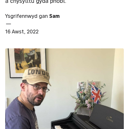
a chysylltu gyda phobl.
Ysgrifennwyd gan
Sam
—
16 Awst, 2022