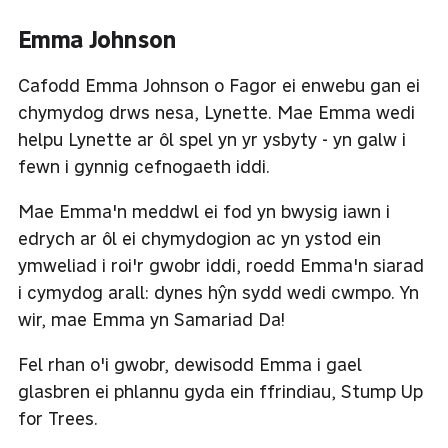
Emma Johnson
Cafodd Emma Johnson o Fagor ei enwebu gan ei
chymydog drws nesa, Lynette. Mae Emma wedi
helpu Lynette ar ôl spel yn yr ysbyty - yn galw i
fewn i gynnig cefnogaeth iddi.
Mae Emma'n meddwl ei fod yn bwysig iawn i
edrych ar ôl ei chymydogion ac yn ystod ein
ymweliad i roi'r gwobr iddi, roedd Emma'n siarad
i cymydog arall: dynes hŷn sydd wedi cwmpo. Yn
wir, mae Emma yn Samariad Da!
Fel rhan o'i gwobr, dewisodd Emma i gael
glasbren ei phlannu gyda ein ffrindiau, Stump Up
for Trees.