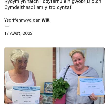
Rydym yn falch i ddyfarnu ein gwobr Diolch
Cymdeithasol am y tro cyntaf
Ysgrifennwyd gan
Will
—
17 Awst, 2022