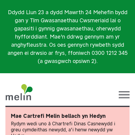
Ddydd Llun 23 a dydd Mawrth 24 Mehefin bydd
gan y Tîm Gwasanaethau Cwsmeriaid lai o
gapasiti i gynnig gwasanaethau, oherwydd
hyfforddiant. Mae'n ddrwg gennym am yr
anghyfleustra. Os oes gennych rywbeth sydd
angen ei drwsio ar frys, ffoniwch 0300 1212 345
(a gwasgwch opsiwn 2).
Ope
Mae Cartrefi Melin bellach yn Hedyn
Rydym wedi uno â Chartrefi Dinas Casnewydd i
greu cymdeithas newydd, a'i henw newydd yw