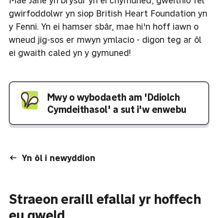
Mae Jane yn brysur yn ei chymuned, gweithio fel
gwirfoddolwr yn siop British Heart Foundation yn
y Fenni. Yn ei hamser sbâr, mae hi'n hoff iawn o
wneud jig-sos er mwyn ymlacio - digon teg ar ôl
ei gwaith caled yn y gymuned!
Mwy o wybodaeth am 'Ddiolch
Cymdeithasol' a sut i'w enwebu
Yn ôl i newyddion
Straeon eraill efallai yr hoffech
eu gweld