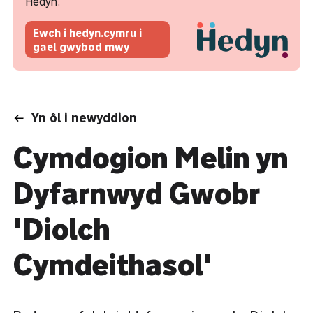
Hedyn.
Ewch i hedyn.cymru i
gael gwybod mwy
Yn ôl i newyddion
Cymdogion Melin yn
Dyfarnwyd Gwobr
'Diolch
Cymdeithasol'