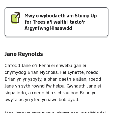
Mwy o wybodaeth am Stump Up
for Trees a'i waith i taclo'r
Argynfwng Hinsawdd
Jane Reynolds
Cafodd Jane o'r Fenni ei enwebu gan ei
chymydog Brian Nycholls. Fel Lynette, roedd
Brian yn yr ysbyty, a phan daeth e allan, roedd
Jane yn syth rownd i'w helpu. Gwnaeth Jane ei
siopa iddo, a roedd hi'n sichrau bod Brian yn
bwyta ac yn yfed yn iawn bob dydd.