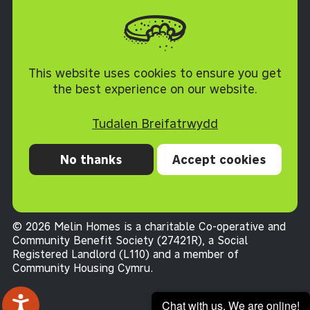
Torfaen NP4 0XJ
Polisi Cwcis
This website uses cookies to ensure you get
the best experience on our website.
Tudalen Breifatrwydd
No thanks
Accept cookies
Preifatrwydd
Cwcis
Datganiad hygyrchedd
Telerau ac Amodau
© 2026 Melin Homes is a charitable Co-operative and
Community Benefit Society (27421R), a Social
Registered Landlord (L110) and a member of
Community Housing Cymru
.
Chat with us. We are online!