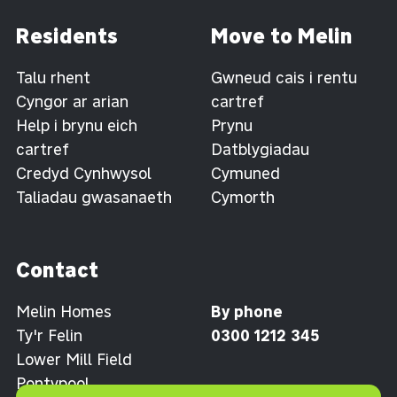
Residents
Move to Melin
Talu rhent
Gwneud cais i rentu
Cyngor ar arian
cartref
Help i brynu eich
Prynu
cartref
Datblygiadau
Credyd Cynhwysol
Cymuned
Taliadau gwasanaeth
Cymorth
Contact
Melin Homes
By phone
Ty'r Felin
0300 1212 345
Lower Mill Field
Pontypool