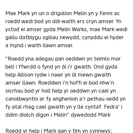
Mae Mark yn un o drigolion Melin yn y Fenni ac
roedd wedi bod yn ddi-waith ers cryn amser. Yn
ystod ei amser gyda Melin Works, mae Mark wedi
gallu datblygu sgiliau newydd, cynyddu ei hyder
a mynd i waith llawn amser.
“Roedd yna adegau pan oeddwn yn teimlo mor
bell i ffwrdd o fynd yn ôl i’r gwaith. Ond gyda
help Allison rydw i nawr yn ôl mewn gwaith
amser llawn. Roeddwn i’n hoffi ei bod nhw’n
sicrhau bod yr holl help yr oeddwn yn cael yn
canolbwyntio ar fy anghenion a’r pethau oedd yn
fy atal rhag cael gwaith yn y lle cyntaf. Fedra’ i
ddim diolch digon i Melin” dywedodd Mark
Roedd yr help i Mark gan y tîm yn cynnwys;