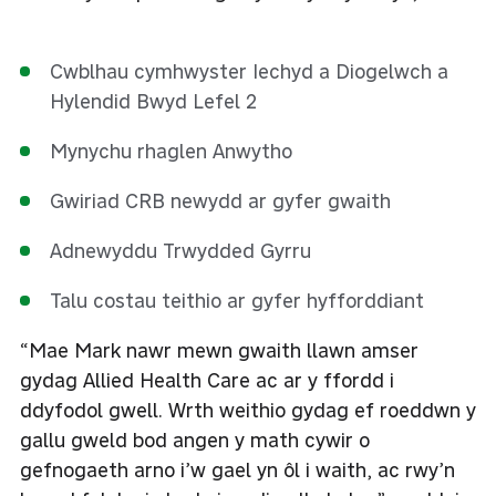
Cwblhau cymhwyster Iechyd a Diogelwch a
Hylendid Bwyd Lefel 2
Mynychu rhaglen Anwytho
Gwiriad CRB newydd ar gyfer gwaith
Adnewyddu Trwydded Gyrru
Talu costau teithio ar gyfer hyfforddiant
“Mae Mark nawr mewn gwaith llawn amser
gydag Allied Health Care ac ar y ffordd i
ddyfodol gwell. Wrth weithio gydag ef roeddwn y
gallu gweld bod angen y math cywir o
gefnogaeth arno i’w gael yn ôl i waith, ac rwy’n