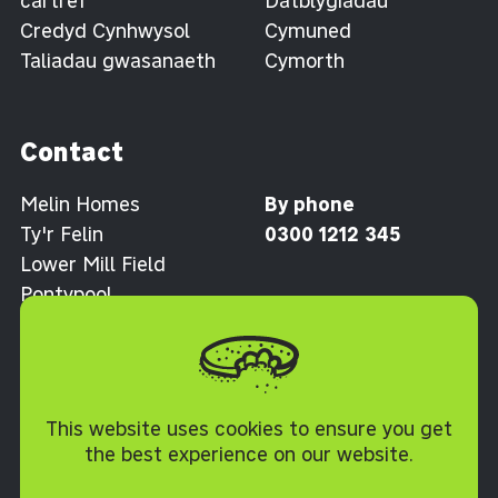
cartref
Datblygiadau
Credyd Cynhwysol
Cymuned
Taliadau gwasanaeth
Cymorth
Contact
Melin Homes
By phone
Ty'r Felin
0300 1212 345
Lower Mill Field
Pontypool
Torfaen NP4 0XJ
Polisi Cwcis
This website uses cookies to ensure you get
the best experience on our website.