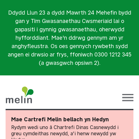
Ddydd Llun 23 a dydd Mawrth 24 Mehefin bydd
gan y Tîm Gwasanaethau Cwsmeriaid lai o
gapasiti i gynnig gwasanaethau, oherwydd
hyfforddiant. Mae'n ddrwg gennym am yr
anghyfleustra. Os oes gennych rywbeth sydd
angen ei drwsio ar frys, ffoniwch 0300 1212 345
(a gwasgwch opsiwn 2).
Ope
Mae Cartrefi Melin bellach yn Hedyn
Rydym wedi uno â Chartrefi Dinas Casnewydd i
greu cymdeithas newydd, a'i henw newydd yw