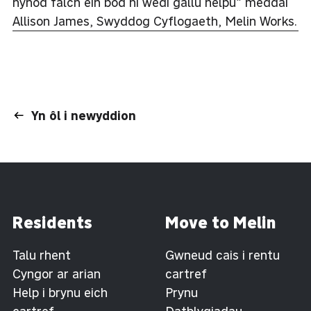
hynod falch ein bod ni wedi gallu helpu” meddai
Allison James, Swyddog Cyflogaeth, Melin Works.
Yn ôl i newyddion
Residents
Move to Melin
Talu rhent
Gwneud cais i rentu
Cyngor ar arian
cartref
Help i brynu eich
Prynu