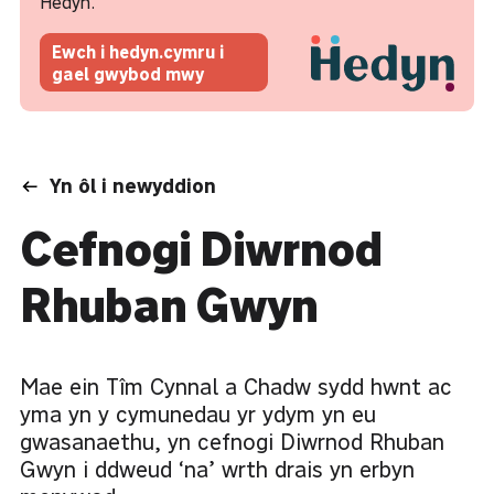
Hedyn.
Ewch i hedyn.cymru i
gael gwybod mwy
Yn ôl i newyddion
Cefnogi Diwrnod
Rhuban Gwyn
Mae ein Tîm Cynnal a Chadw sydd hwnt ac
yma yn y cymunedau yr ydym yn eu
gwasanaethu, yn cefnogi Diwrnod Rhuban
Gwyn i ddweud ‘na’ wrth drais yn erbyn