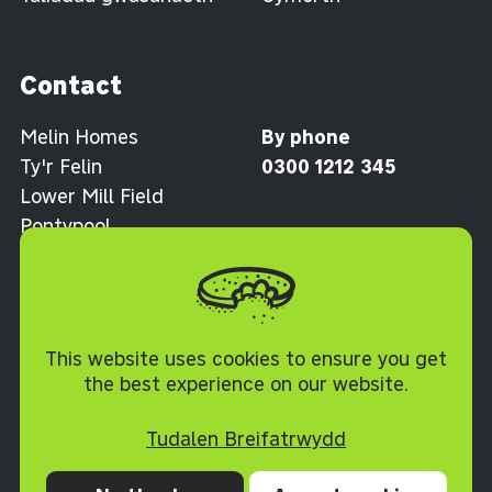
Contact
Melin Homes
By phone
Ty'r Felin
0300 1212 345
Lower Mill Field
Pontypool
Torfaen NP4 0XJ
Polisi Cwcis
This website uses cookies to ensure you get
the best experience on our website.
Tudalen Breifatrwydd