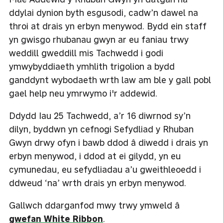
ddylai dynion byth esgusodi, cadw’n dawel na
throi at drais yn erbyn menywod. Bydd ein staff
yn gwisgo rhubanau gwyn ar eu faniau trwy
weddill gweddill mis Tachwedd i godi
ymwybyddiaeth ymhlith trigolion a bydd
ganddynt wybodaeth wrth law am ble y gall pobl
gael help neu ymrwymo i'r addewid.
Ddydd Iau 25 Tachwedd, a’r 16 diwrnod sy’n
dilyn, byddwn yn cefnogi Sefydliad y Rhuban
Gwyn drwy ofyn i bawb ddod â diwedd i drais yn
erbyn menywod, i ddod at ei gilydd, yn eu
cymunedau, eu sefydliadau a’u gweithleoedd i
ddweud ‘na’ wrth drais yn erbyn menywod.
Gallwch ddarganfod mwy trwy ymweld â
gwefan White Ribbon
.