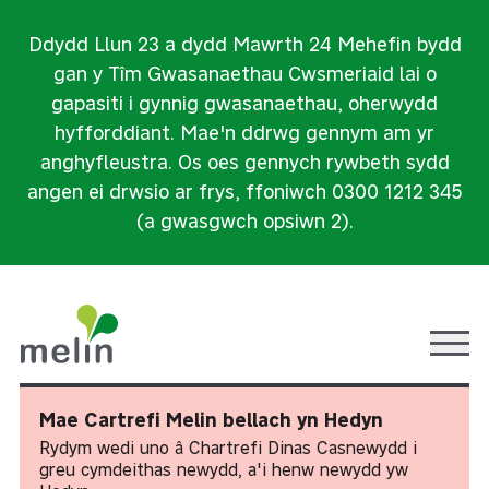
Ddydd Llun 23 a dydd Mawrth 24 Mehefin bydd
gan y Tîm Gwasanaethau Cwsmeriaid lai o
gapasiti i gynnig gwasanaethau, oherwydd
hyfforddiant. Mae'n ddrwg gennym am yr
anghyfleustra. Os oes gennych rywbeth sydd
angen ei drwsio ar frys, ffoniwch 0300 1212 345
(a gwasgwch opsiwn 2).
Ope
Mae Cartrefi Melin bellach yn Hedyn
Rydym wedi uno â Chartrefi Dinas Casnewydd i
greu cymdeithas newydd, a'i henw newydd yw