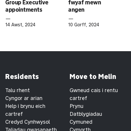
Group Executive
fwyaf mewn
appointments
angen
—
—
14 Awst, 2024
10 Gorff, 2024
Residents
Move to Melin
Talu rhent
Gwneud cais i rentu
Cyngor ar arian
cartref
Help i brynu eich
Prynu
cartref
Datblygiadau
Credyd Cynhwysol
Cymuned
Taliadau gwasanaeth
Cymorth