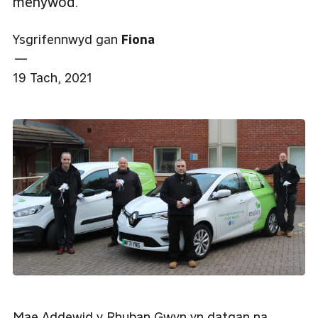
menywod.
Ysgrifennwyd gan
Fiona
—
19 Tach, 2021
Mae Addewid y Rhuban Gwyn yn datgan na