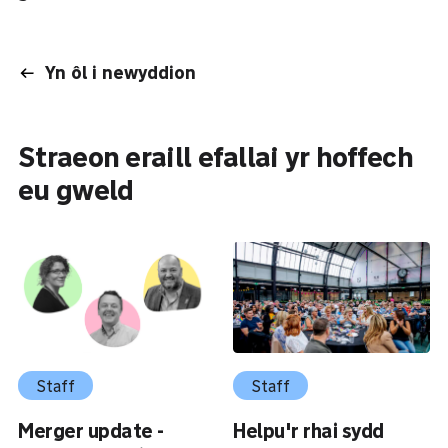
Yn ôl i newyddion
Straeon eraill efallai yr hoffech
eu gweld
Staff
Staff
Merger update -
Helpu'r rhai sydd