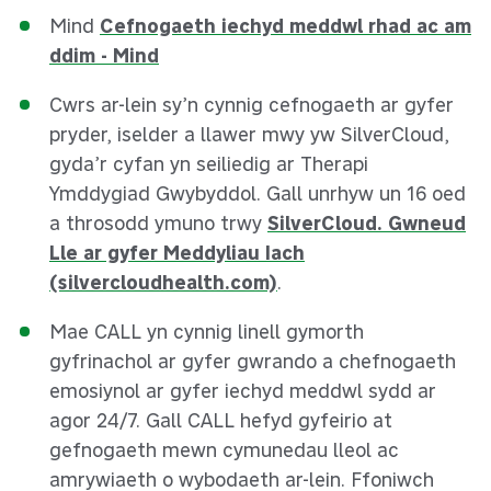
Mind
Cefnogaeth iechyd meddwl rhad ac am
ddim - Mind
Cwrs ar-lein sy’n cynnig cefnogaeth ar gyfer
pryder, iselder a llawer mwy yw SilverCloud,
gyda’r cyfan yn seiliedig ar Therapi
Ymddygiad Gwybyddol. Gall unrhyw un 16 oed
a throsodd ymuno trwy
SilverCloud. Gwneud
Lle ar gyfer Meddyliau Iach
(silvercloudhealth.com)
.
Mae CALL yn cynnig linell gymorth
gyfrinachol ar gyfer gwrando a chefnogaeth
emosiynol ar gyfer iechyd meddwl sydd ar
agor 24/7. Gall CALL hefyd gyfeirio at
gefnogaeth mewn cymunedau lleol ac
amrywiaeth o wybodaeth ar-lein. Ffoniwch