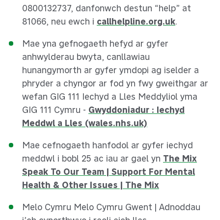
0800132737, danfonwch destun “help” at
81066, neu ewch i
callhelpline.org.uk
.
Mae yna gefnogaeth hefyd ar gyfer
anhwylderau bwyta, canllawiau
hunangymorth ar gyfer ymdopi ag iselder a
phryder a chyngor ar fod yn fwy gweithgar ar
wefan GIG 111 Iechyd a Lles Meddyliol yma
GIG 111 Cymru -
Gwyddoniadur : Iechyd
Meddwl a Lles (wales.nhs.uk)
Mae cefnogaeth hanfodol ar gyfer iechyd
meddwl i bobl 25 ac iau ar gael yn
The Mix
Speak To Our Team | Support For Mental
Health & Other Issues | The Mix
Melo Cymru Melo Cymru Gwent | Adnoddau