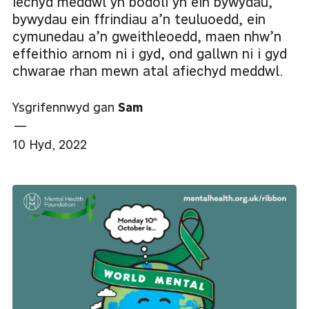
iechyd meddwl yn bodoli yn ein bywydau,
bywydau ein ffrindiau a’n teuluoedd, ein
cymunedau a’n gweithleoedd, maen nhw’n
effeithio arnom ni i gyd, ond gallwn ni i gyd
chwarae rhan mewn atal afiechyd meddwl.
Ysgrifennwyd gan
Sam
—
10 Hyd, 2022