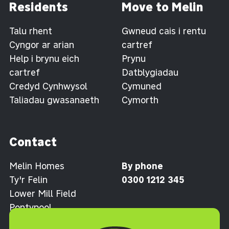
Residents
Move to Melin
Talu rhent
Gwneud cais i rentu
Cyngor ar arian
cartref
Help i brynu eich
Prynu
cartref
Datblygiadau
Credyd Cynhwysol
Cymuned
Taliadau gwasanaeth
Cymorth
Contact
Melin Homes
By phone
Ty'r Felin
0300 1212 345
Lower Mill Field
Pontypool
Torfaen NP4 0XJ