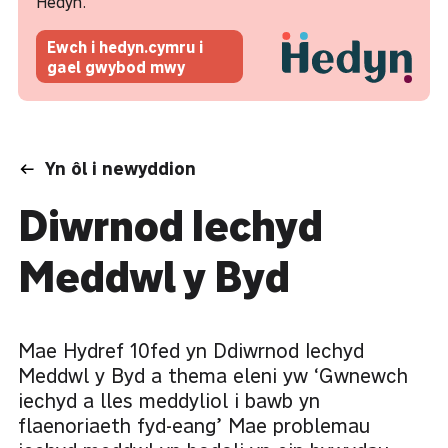
Hedyn.
Ewch i hedyn.cymru i
gael gwybod mwy
Yn ôl i newyddion
Diwrnod Iechyd
Meddwl y Byd
Mae Hydref 10fed yn Ddiwrnod Iechyd
Meddwl y Byd a thema eleni yw ‘Gwnewch
iechyd a lles meddyliol i bawb yn
flaenoriaeth fyd-eang’ Mae problemau