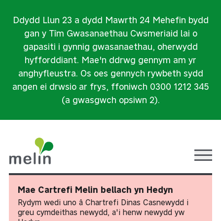
Ddydd Llun 23 a dydd Mawrth 24 Mehefin bydd
gan y Tîm Gwasanaethau Cwsmeriaid lai o
gapasiti i gynnig gwasanaethau, oherwydd
hyfforddiant. Mae'n ddrwg gennym am yr
anghyfleustra. Os oes gennych rywbeth sydd
angen ei drwsio ar frys, ffoniwch 0300 1212 345
(a gwasgwch opsiwn 2).
Ope
Mae Cartrefi Melin bellach yn Hedyn
Rydym wedi uno â Chartrefi Dinas Casnewydd i
greu cymdeithas newydd, a'i henw newydd yw