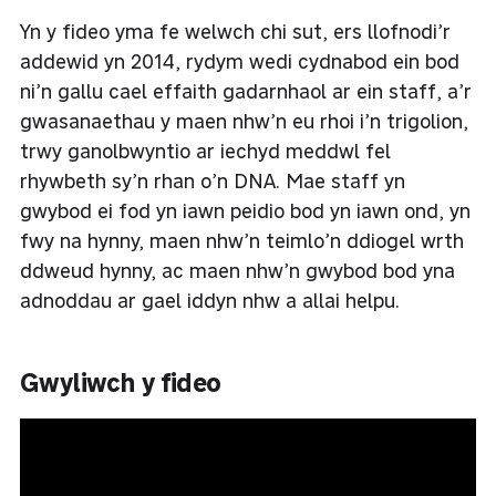
Yn y fideo yma fe welwch chi sut, ers llofnodi’r
addewid yn 2014, rydym wedi cydnabod ein bod
ni’n gallu cael effaith gadarnhaol ar ein staff, a’r
gwasanaethau y maen nhw’n eu rhoi i’n trigolion,
trwy ganolbwyntio ar iechyd meddwl fel
rhywbeth sy’n rhan o’n DNA. Mae staff yn
gwybod ei fod yn iawn peidio bod yn iawn ond, yn
fwy na hynny, maen nhw’n teimlo’n ddiogel wrth
ddweud hynny, ac maen nhw’n gwybod bod yna
adnoddau ar gael iddyn nhw a allai helpu.
Gwyliwch y fideo