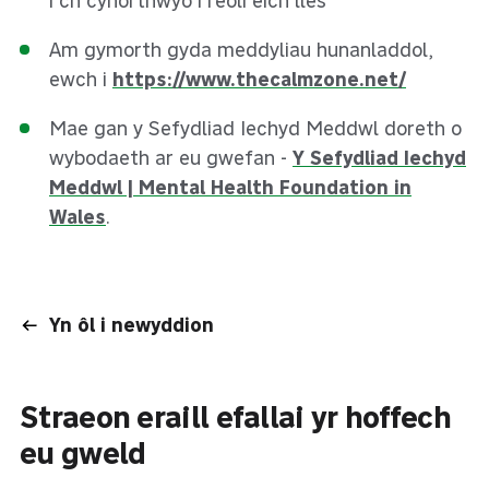
i’ch cynorthwyo i reoli eich lles
Am gymorth gyda meddyliau hunanladdol,
ewch i
https://www.thecalmzone.net/
Mae gan y Sefydliad Iechyd Meddwl doreth o
wybodaeth ar eu gwefan -
Y Sefydliad Iechyd
Meddwl | Mental Health Foundation in
Wales
.
Yn ôl i newyddion
Straeon eraill efallai yr hoffech
eu gweld