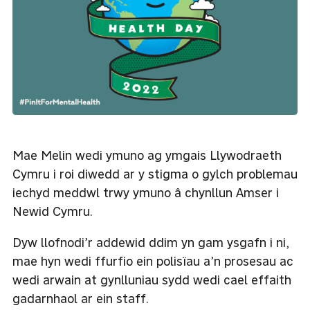
Mae Melin wedi ymuno ag ymgais Llywodraeth
Cymru i roi diwedd ar y stigma o gylch problemau
iechyd meddwl trwy ymuno â chynllun Amser i
Newid Cymru.
Dyw llofnodi’r addewid ddim yn gam ysgafn i ni,
mae hyn wedi ffurfio ein polisïau a’n prosesau ac
wedi arwain at gynlluniau sydd wedi cael effaith
gadarnhaol ar ein staff.