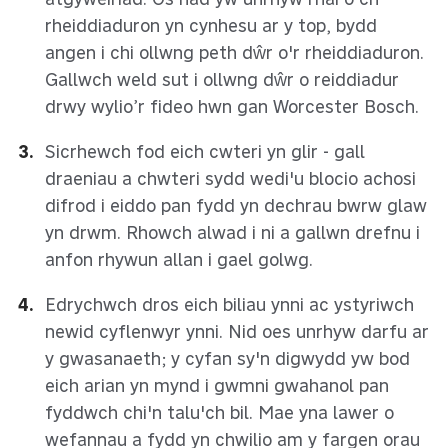
rheiddiaduron yn cynhesu ar y top, bydd
angen i chi ollwng peth dŵr o'r rheiddiaduron.
Gallwch weld sut i ollwng dŵr o reiddiadur
drwy wylio’r fideo hwn gan Worcester Bosch.
Sicrhewch fod eich cwteri yn glir - gall
draeniau a chwteri sydd wedi'u blocio achosi
difrod i eiddo pan fydd yn dechrau bwrw glaw
yn drwm. Rhowch alwad i ni a gallwn drefnu i
anfon rhywun allan i gael golwg.
Edrychwch dros eich biliau ynni ac ystyriwch
newid cyflenwyr ynni. Nid oes unrhyw darfu ar
y gwasanaeth; y cyfan sy'n digwydd yw bod
eich arian yn mynd i gwmni gwahanol pan
fyddwch chi'n talu'ch bil. Mae yna lawer o
wefannau a fydd yn chwilio am y fargen orau