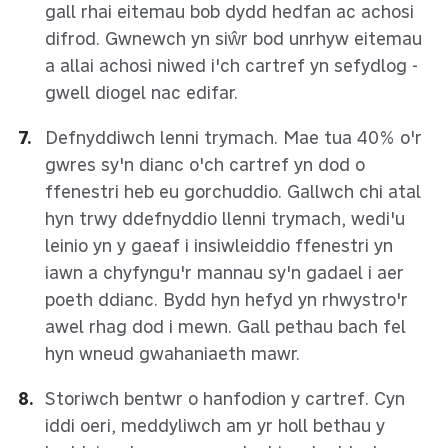
gall rhai eitemau bob dydd hedfan ac achosi
difrod. Gwnewch yn siŵr bod unrhyw eitemau
a allai achosi niwed i'ch cartref yn sefydlog -
gwell diogel nac edifar.
Defnyddiwch lenni trymach. Mae tua 40% o'r
gwres sy'n dianc o'ch cartref yn dod o
ffenestri heb eu gorchuddio. Gallwch chi atal
hyn trwy ddefnyddio llenni trymach, wedi'u
leinio yn y gaeaf i insiwleiddio ffenestri yn
iawn a chyfyngu'r mannau sy'n gadael i aer
poeth ddianc. Bydd hyn hefyd yn rhwystro'r
awel rhag dod i mewn. Gall pethau bach fel
hyn wneud gwahaniaeth mawr.
Storiwch bentwr o hanfodion y cartref. Cyn
iddi oeri, meddyliwch am yr holl bethau y