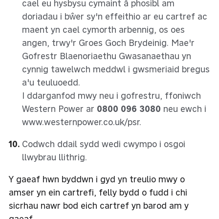
cael eu hysbysu cymaint â phosibl am
doriadau i bŵer sy'n effeithio ar eu cartref ac
maent yn cael cymorth arbennig, os oes
angen, trwy'r Groes Goch Brydeinig. Mae'r
Gofrestr Blaenoriaethu Gwasanaethau yn
cynnig tawelwch meddwl i gwsmeriaid bregus
a'u teuluoedd.
I ddarganfod mwy neu i gofrestru, ffoniwch
Western Power ar
0800 096 3080
neu ewch i
www.westernpower.co.uk/psr
.
Codwch ddail sydd wedi cwympo i osgoi
llwybrau llithrig.
Y gaeaf hwn byddwn i gyd yn treulio mwy o
amser yn ein cartrefi, felly bydd o fudd i chi
sicrhau nawr bod eich cartref yn barod am y
gaeaf.