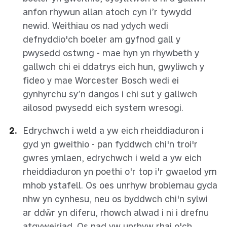
anfon rhywun allan atoch cyn i’r tywydd
newid. Weithiau os nad ydych wedi
defnyddio'ch boeler am gyfnod gall y
pwysedd ostwng - mae hyn yn rhywbeth y
gallwch chi ei ddatrys eich hun,
gwyliwch y
fideo y mae Worcester Bosch wedi ei
gynhyrchu sy’n dangos i chi sut y gallwch
ailosod pwysedd eich system wresogi
.
Edrychwch i weld a yw eich rheiddiaduron i
gyd yn gweithio - pan fyddwch chi'n troi'r
gwres ymlaen, edrychwch i weld a yw eich
rheiddiaduron yn poethi o'r top i'r gwaelod ym
mhob ystafell. Os oes unrhyw broblemau gyda
nhw yn cynhesu, neu os byddwch chi'n sylwi
ar ddŵr yn diferu, rhowch alwad i ni i drefnu
atgyweiriad. Os nad yw unrhyw rhai o'ch