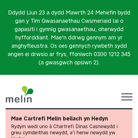
Ddydd Llun 23 a dydd Mawrth 24 Mehefin bydd
gan y Tîm Gwasanaethau Cwsmeriaid lai o
gapasiti i gynnig gwasanaethau, oherwydd
hyfforddiant. Mae'n ddrwg gennym am yr
anghyfleustra. Os oes gennych rywbeth sydd
angen ei drwsio ar frys, ffoniwch 0300 1212 345
(a gwasgwch opsiwn 2).
Ope
Mae Cartrefi Melin bellach yn Hedyn
Rydym wedi uno â Chartrefi Dinas Casnewydd i
greu cymdeithas newydd, a'i henw newydd yw