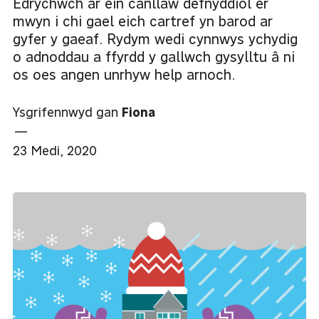
Edrychwch ar ein canllaw defnyddiol er
mwyn i chi gael eich cartref yn barod ar
gyfer y gaeaf. Rydym wedi cynnwys ychydig
o adnoddau a ffyrdd y gallwch gysylltu â ni
os oes angen unrhyw help arnoch.
Ysgrifennwyd gan
Fiona
—
23 Medi, 2020