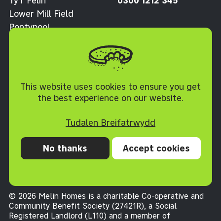
Ty'r Felin
0300 1212 345
Lower Mill Field
Pontypool
Torfaen NP4 0XJ
Polisi Cwcis
This website uses cookies to ensure you get
the best experience on our website.
Tudalen Breifatrwydd
No thanks
Accept cookies
Preifatrwydd
Cwcis
Datganiad hygyrchedd
Telerau ac Amodau
© 2026 Melin Homes is a charitable Co-operative and
Community Benefit Society (27421R), a Social
Registered Landlord (L110) and a member of