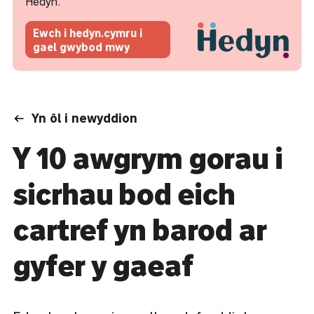
Hedyn.
Ewch i hedyn.cymru i
gael gwybod mwy
Yn ôl i newyddion
Y 10 awgrym gorau i
sicrhau bod eich
cartref yn barod ar
gyfer y gaeaf