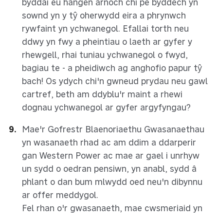
byddai eu hangen arnoch chi pe byddech yn
sownd yn y tŷ oherwydd eira a phrynwch
rywfaint yn ychwanegol. Efallai torth neu
ddwy yn fwy a pheintiau o laeth ar gyfer y
rhewgell, rhai tuniau ychwanegol o fwyd,
bagiau te - a pheidiwch ag anghofio papur tŷ
bach! Os ydych chi'n gwneud prydau neu gawl
cartref, beth am ddyblu'r maint a rhewi
dognau ychwanegol ar gyfer argyfyngau?
Mae'r Gofrestr Blaenoriaethu Gwasanaethau
yn wasanaeth rhad ac am ddim a ddarperir
gan Western Power ac mae ar gael i unrhyw
un sydd o oedran pensiwn, yn anabl, sydd â
phlant o dan bum mlwydd oed neu'n dibynnu
ar offer meddygol.
Fel rhan o'r gwasanaeth, mae cwsmeriaid yn