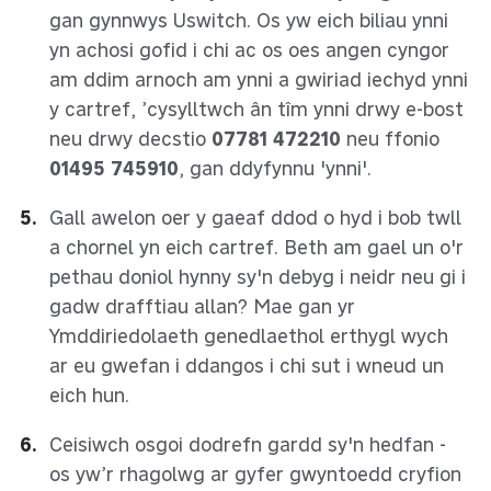
gan gynnwys
Uswitch
. Os yw eich biliau ynni
yn achosi gofid i chi ac os oes angen cyngor
am ddim arnoch am ynni a gwiriad iechyd ynni
y cartref, ’cysylltwch ân tîm ynni drwy
e-bost
neu drwy decstio
07781 472210
neu ffonio
01495 745910
, gan ddyfynnu 'ynni'.
Gall awelon oer y gaeaf ddod o hyd i bob twll
a chornel yn eich cartref. Beth am gael un o'r
pethau doniol hynny sy'n debyg i neidr neu gi i
gadw drafftiau allan? Mae gan yr
Ymddiriedolaeth genedlaethol erthygl wych
ar eu gwefan i ddangos i chi sut i wneud un
eich hun.
Ceisiwch osgoi dodrefn gardd sy'n hedfan -
os yw’r rhagolwg ar gyfer gwyntoedd cryfion