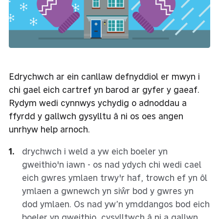
Edrychwch ar ein canllaw defnyddiol er mwyn i
chi gael eich cartref yn barod ar gyfer y gaeaf.
Rydym wedi cynnwys ychydig o adnoddau a
ffyrdd y gallwch gysylltu â ni os oes angen
unrhyw help arnoch.
drychwch i weld a yw eich boeler yn
gweithio'n iawn - os nad ydych chi wedi cael
eich gwres ymlaen trwy'r haf, trowch ef yn ôl
ymlaen a gwnewch yn siŵr bod y gwres yn
dod ymlaen. Os nad yw’n ymddangos bod eich
boeler yn gweithio, cysylltwch â ni a gallwn