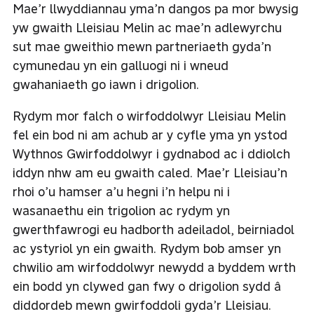
Mae’r llwyddiannau yma’n dangos pa mor bwysig
yw gwaith Lleisiau Melin ac mae’n adlewyrchu
sut mae gweithio mewn partneriaeth gyda’n
cymunedau yn ein galluogi ni i wneud
gwahaniaeth go iawn i drigolion.
Rydym mor falch o wirfoddolwyr Lleisiau Melin
fel ein bod ni am achub ar y cyfle yma yn ystod
Wythnos Gwirfoddolwyr i gydnabod ac i ddiolch
iddyn nhw am eu gwaith caled. Mae’r Lleisiau’n
rhoi o’u hamser a’u hegni i’n helpu ni i
wasanaethu ein trigolion ac rydym yn
gwerthfawrogi eu hadborth adeiladol, beirniadol
ac ystyriol yn ein gwaith. Rydym bob amser yn
chwilio am wirfoddolwyr newydd a byddem wrth
ein bodd yn clywed gan fwy o drigolion sydd â
diddordeb mewn gwirfoddoli gyda’r Lleisiau.