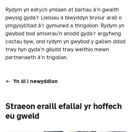
Rydym yn edrych ymlaen at barhau â’n gwaith
pwysig gyda’r Lleisiau a blwyddyn brysur arall o
ymgysylltiad â’r gymuned a thrigolion. Rydym yn
gwybod bod amserau’n anodd gyda’r argyfwng
costau byw, ond rydym yn gwybod y gallwn ddod
trwy hyn gyda’n gilydd trwy weithio mewn
partneriaeth â’n trigolion.
Yn ôl i newyddion
Straeon eraill efallai yr hoffech
eu gweld