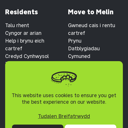
Residents
Move to Melin
Talu rhent
Gwneud cais i rentu
Cyngor ar arian
cartref
Help i brynu eich
Prynu
cartref
Datblygiadau
Credyd Cynhwysol
Cymuned
Taliadau gwasanaeth
Cymorth
Contact
Polisi Cwcis
This website uses cookies to ensure you get
Melin Homes
By phone
the best experience on our website.
Ty'r Felin
0300 1212 345
Tudalen Breifatrwydd
Lower Mill Field
Pontypool