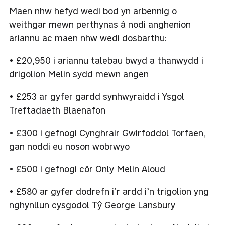
Maen nhw hefyd wedi bod yn arbennig o
weithgar mewn perthynas â nodi anghenion
ariannu ac maen nhw wedi dosbarthu:
• £20,950 i ariannu talebau bwyd a thanwydd i
drigolion Melin sydd mewn angen
• £253 ar gyfer gardd synhwyraidd i Ysgol
Treftadaeth Blaenafon
• £300 i gefnogi Cynghrair Gwirfoddol Torfaen,
gan noddi eu noson wobrwyo
• £500 i gefnogi côr Only Melin Aloud
• £580 ar gyfer dodrefn i’r ardd i’n trigolion yng
nghynllun cysgodol Tŷ George Lansbury