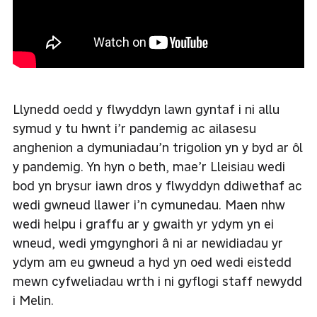
Llynedd oedd y flwyddyn lawn gyntaf i ni allu
symud y tu hwnt i’r pandemig ac ailasesu
anghenion a dymuniadau’n trigolion yn y byd ar ôl
y pandemig. Yn hyn o beth, mae’r Lleisiau wedi
bod yn brysur iawn dros y flwyddyn ddiwethaf ac
wedi gwneud llawer i’n cymunedau. Maen nhw
wedi helpu i graffu ar y gwaith yr ydym yn ei
wneud, wedi ymgynghori â ni ar newidiadau yr
ydym am eu gwneud a hyd yn oed wedi eistedd
mewn cyfweliadau wrth i ni gyflogi staff newydd
i Melin.