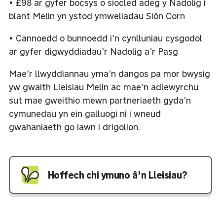
• £98 ar gyfer bocsys o siocled adeg y Nadolig i
blant Melin yn ystod ymweliadau Siôn Corn
• Cannoedd o bunnoedd i’n cynlluniau cysgodol
ar gyfer digwyddiadau’r Nadolig a’r Pasg
Mae’r llwyddiannau yma’n dangos pa mor bwysig
yw gwaith Lleisiau Melin ac mae’n adlewyrchu
sut mae gweithio mewn partneriaeth gyda’n
cymunedau yn ein galluogi ni i wneud
gwahaniaeth go iawn i drigolion.
Hoffech chi ymuno â'n Lleisiau?