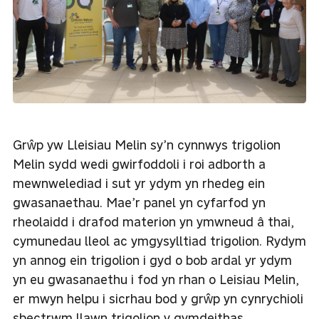
Grŵp yw Lleisiau Melin sy’n cynnwys trigolion
Melin sydd wedi gwirfoddoli i roi adborth a
mewnwelediad i sut yr ydym yn rhedeg ein
gwasanaethau. Mae’r panel yn cyfarfod yn
rheolaidd i drafod materion yn ymwneud â thai,
cymunedau lleol ac ymgysylltiad trigolion. Rydym
yn annog ein trigolion i gyd o bob ardal yr ydym
yn eu gwasanaethu i fod yn rhan o Leisiau Melin,
er mwyn helpu i sicrhau bod y grŵp yn cynrychioli
sbectrwm llawn trigolion y gymdeithas.