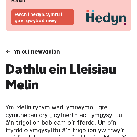
Hedyn.
Ewch i hedyn.cymru i
gael gwybod mwy
Yn ôl i newyddion
Dathlu ein Lleisiau
Melin
Ym Melin rydym wedi ymrwymo i greu
cymunedau cryf, cyfnerth ac i ymgysylltu
â’n trigolion bob cam o’r ffordd. Un o’n
ffyrdd o ymgysylltu â’n trigolion yw trwy’r