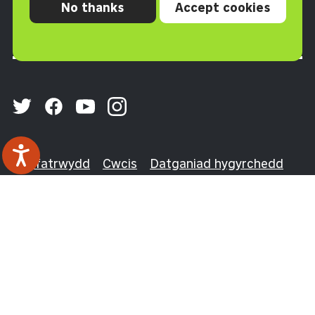
No thanks
Accept cookies
Torfaen NP4 0XJ
Preifatrwydd
Cwcis
Datganiad hygyrchedd
Telerau ac Amodau
© 2026 Melin Homes is a charitable Co-operative and
Community Benefit Society (27421R), a Social
Registered Landlord (L110) and a member of
Community Housing Cymru
.