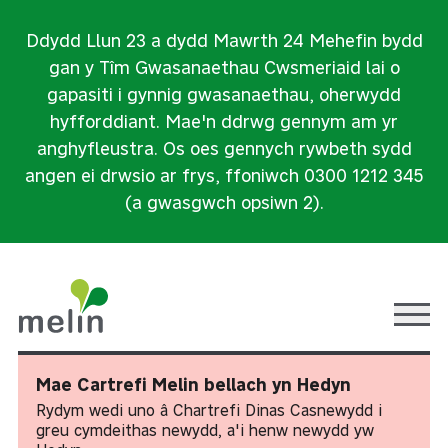
Ddydd Llun 23 a dydd Mawrth 24 Mehefin bydd
gan y Tîm Gwasanaethau Cwsmeriaid lai o
gapasiti i gynnig gwasanaethau, oherwydd
hyfforddiant. Mae'n ddrwg gennym am yr
anghyfleustra. Os oes gennych rywbeth sydd
angen ei drwsio ar frys, ffoniwch 0300 1212 345
(a gwasgwch opsiwn 2).
Ope
Mae Cartrefi Melin bellach yn Hedyn
Rydym wedi uno â Chartrefi Dinas Casnewydd i
greu cymdeithas newydd, a'i henw newydd yw