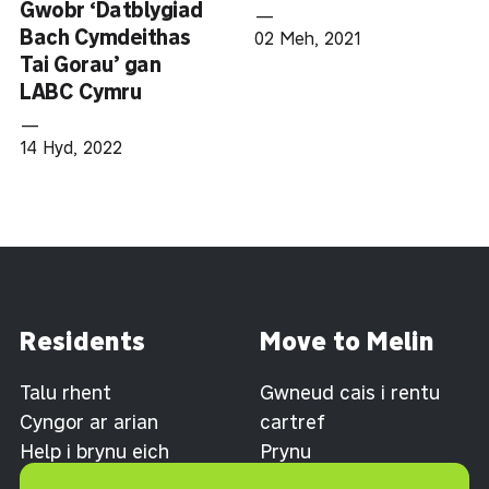
Gwobr ‘Datblygiad
—
Bach Cymdeithas
02 Meh, 2021
Tai Gorau’ gan
LABC Cymru
—
14 Hyd, 2022
Residents
Move to Melin
Talu rhent
Gwneud cais i rentu
Cyngor ar arian
cartref
Help i brynu eich
Prynu
cartref
Datblygiadau