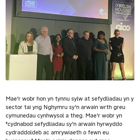
Mae'r wobr hon yn tynnu sylw at sefydliadau yn y
sector tai yng Nghymru sy'n arwain wrth greu
cymunedau cynhwysol a theg. Mae'r wobr yn
"cydnabod sefydliadau sy'n arwain hyrwyddo
cydraddoldeb ac amrywiaeth o fewn eu