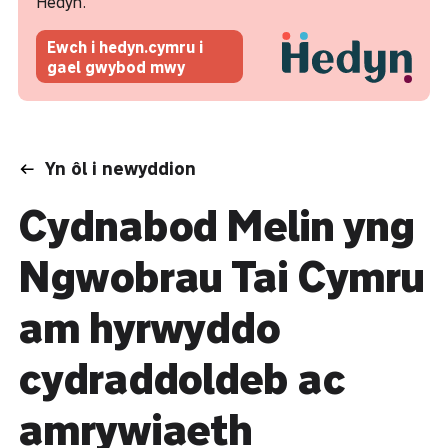
Hedyn.
Ewch i hedyn.cymru i
gael gwybod mwy
Yn ôl i newyddion
Cydnabod Melin yng
Ngwobrau Tai Cymru
am hyrwyddo
cydraddoldeb ac
amrywiaeth