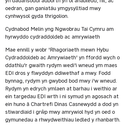
yn dadansoddi adborth yn ôl anabledd, hil, ac
oedran, gan ganiatáu ymgysylltiad mwy
cynhwysol gyda thrigolion.
Cydnabod Melin yng Ngwobrau Tai Cymru am
hyrwyddo cydraddoldeb ac amrywiaeth
Mae ennill y wobr 'Rhagoriaeth mewn Hybu
Cydraddoldeb ac Amrywiaeth' yn ffordd wych o
ddathlu'r gwaith rydym wedi'i wneud ym maes
EDI dros y flwyddyn ddiwethaf a mwy. Fodd
bynnag, rydym yn gwybod bod mwy i'w wneud.
Rydym yn edrych ymlaen at barhau i weithio ar
ein targedau EDI wrth i ni symud yn agosach at
ein huno â Chartrefi Dinas Casnewydd a dod yn
stiwardiaid i grŵp mwy amrywiol hyd yn oed o
gymunedau a rhwydweithiau ledled y rhanbarth.