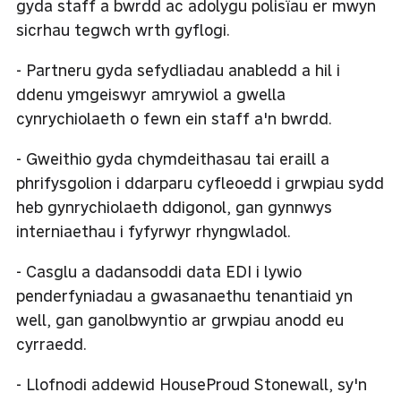
gyda staff a bwrdd ac adolygu polisïau er mwyn
sicrhau tegwch wrth gyflogi.
- Partneru gyda sefydliadau anabledd a hil i
ddenu ymgeiswyr amrywiol a gwella
cynrychiolaeth o fewn ein staff a'n bwrdd.
- Gweithio gyda chymdeithasau tai eraill a
phrifysgolion i ddarparu cyfleoedd i grwpiau sydd
heb gynrychiolaeth ddigonol, gan gynnwys
interniaethau i fyfyrwyr rhyngwladol.
- Casglu a dadansoddi data EDI i lywio
penderfyniadau a gwasanaethu tenantiaid yn
well, gan ganolbwyntio ar grwpiau anodd eu
cyrraedd.
- Llofnodi addewid HouseProud Stonewall, sy'n