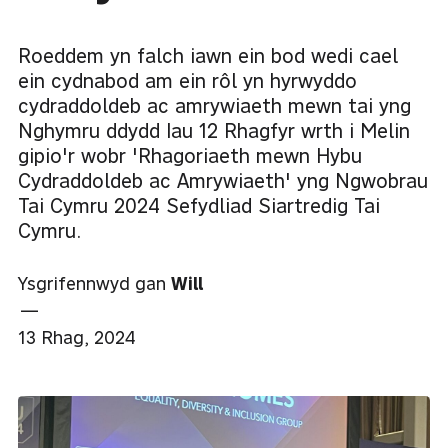
Roeddem yn falch iawn ein bod wedi cael
ein cydnabod am ein rôl yn hyrwyddo
cydraddoldeb ac amrywiaeth mewn tai yng
Nghymru ddydd Iau 12 Rhagfyr wrth i Melin
gipio'r wobr 'Rhagoriaeth mewn Hybu
Cydraddoldeb ac Amrywiaeth' yng Ngwobrau
Tai Cymru 2024 Sefydliad Siartredig Tai
Cymru.
Ysgrifennwyd gan
Will
—
13 Rhag, 2024