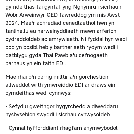
gymdeithas tai gyntaf yng Nghymru i sicrhau'r
Wobr Arweinwyr QED fawreddog ym mis Awst
2024. Mae'r achrediad cenedlaethol hwn yn
tanlinellu eu harweinyddiaeth mewn arferion
cydraddoldeb ac amrywiaeth. Ni fyddai hyn wedi
bod yn bosibl heb y bartneriaeth rydym wedi'i
datblygu gyda Thai Pawb a'u cefnogaeth
barhaus yn ein taith EDI.
Mae rhai o'n cerrig milltir a'n gorchestion
allweddol wrth ymwreiddio EDI ar draws ein
cymdeithas wedi cynnwys:
- Sefydlu gweithgor hygyrchedd a diweddaru
hysbysebion swyddi i sicrhau cynwysoldeb.
- Cynnal hyfforddiant rhagfarn anymwybodol