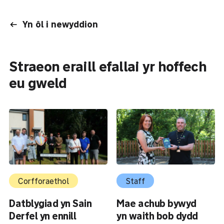
Yn ôl i newyddion
Straeon eraill efallai yr hoffech
eu gweld
Corfforaethol
Staff
Datblygiad yn Sain
Mae achub bywyd
Derfel yn ennill
yn waith bob dydd