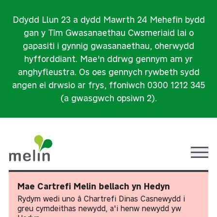
Ddydd Llun 23 a dydd Mawrth 24 Mehefin bydd
gan y Tîm Gwasanaethau Cwsmeriaid lai o
gapasiti i gynnig gwasanaethau, oherwydd
hyfforddiant. Mae'n ddrwg gennym am yr
anghyfleustra. Os oes gennych rywbeth sydd
angen ei drwsio ar frys, ffoniwch 0300 1212 345
(a gwasgwch opsiwn 2).
Ope
Mae Cartrefi Melin bellach yn Hedyn
Rydym wedi uno â Chartrefi Dinas Casnewydd i
greu cymdeithas newydd, a'i henw newydd yw