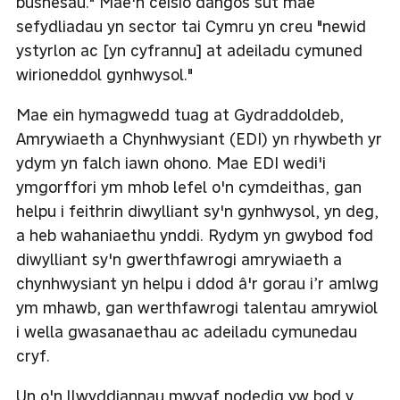
busnesau." Mae'n ceisio dangos sut mae
sefydliadau yn sector tai Cymru yn creu "newid
ystyrlon ac [yn cyfrannu] at adeiladu cymuned
wirioneddol gynhwysol."
Mae ein hymagwedd tuag at Gydraddoldeb,
Amrywiaeth a Chynhwysiant (EDI) yn rhywbeth yr
ydym yn falch iawn ohono. Mae EDI wedi'i
ymgorffori ym mhob lefel o'n cymdeithas, gan
helpu i feithrin diwylliant sy'n gynhwysol, yn deg,
a heb wahaniaethu ynddi. Rydym yn gwybod fod
diwylliant sy'n gwerthfawrogi amrywiaeth a
chynhwysiant yn helpu i ddod â'r gorau i’r amlwg
ym mhawb, gan werthfawrogi talentau amrywiol
i wella gwasanaethau ac adeiladu cymunedau
cryf.
Un o'n llwyddiannau mwyaf nodedig yw bod y