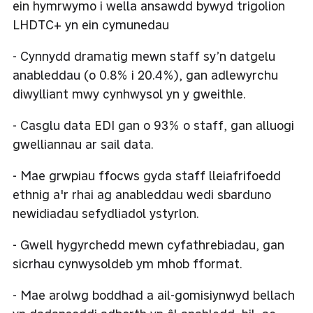
ein hymrwymo i wella ansawdd bywyd trigolion
LHDTC+ yn ein cymunedau
- Cynnydd dramatig mewn staff sy’n datgelu
anableddau (o 0.8% i 20.4%), gan adlewyrchu
diwylliant mwy cynhwysol yn y gweithle.
- Casglu data EDI gan o 93% o staff, gan alluogi
gwelliannau ar sail data.
- Mae grwpiau ffocws gyda staff lleiafrifoedd
ethnig a'r rhai ag anableddau wedi sbarduno
newidiadau sefydliadol ystyrlon.
- Gwell hygyrchedd mewn cyfathrebiadau, gan
sicrhau cynwysoldeb ym mhob fformat.
- Mae arolwg boddhad a ail-gomisiynwyd bellach