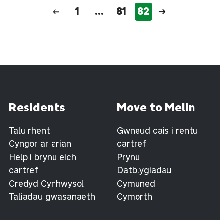
1
...
81
82
Residents
Move to Melin
Talu rhent
Gwneud cais i rentu
Cyngor ar arian
cartref
Help i brynu eich
Prynu
cartref
Datblygiadau
Credyd Cynhwysol
Cymuned
Taliadau gwasanaeth
Cymorth