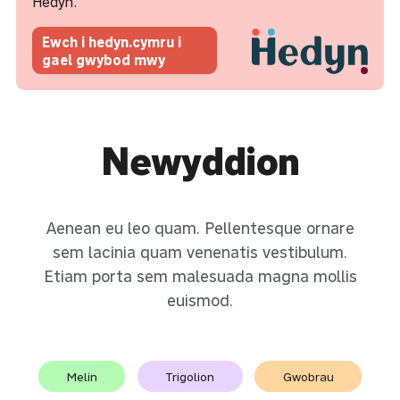
Hedyn.
Ewch i hedyn.cymru i
gael gwybod mwy
Newyddion
Aenean eu leo quam. Pellentesque ornare
sem lacinia quam venenatis vestibulum.
Etiam porta sem malesuada magna mollis
euismod.
Melin
Trigolion
Gwobrau