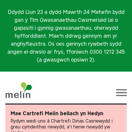
Ddydd Llun 23 a dydd Mawrth 24 Mehefin bydd
gan y Tîm Gwasanaethau Cwsmeriaid lai o
gapasiti i gynnig gwasanaethau, oherwydd
hyfforddiant. Mae'n ddrwg gennym am yr
anghyfleustra. Os oes gennych rywbeth sydd
angen ei drwsio ar frys, ffoniwch 0300 1212 345
(a gwasgwch opsiwn 2).
Ope
Mae Cartrefi Melin bellach yn Hedyn
Rydym wedi uno â Chartrefi Dinas Casnewydd i
greu cymdeithas newydd, a'i henw newydd yw