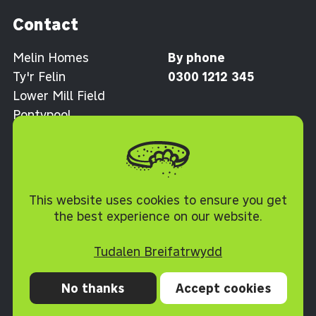
Contact
Melin Homes
By phone
Ty'r Felin
0300 1212 345
Lower Mill Field
Pontypool
Torfaen NP4 0XJ
Polisi Cwcis
This website uses cookies to ensure you get
the best experience on our website.
Tudalen Breifatrwydd
No thanks
Accept cookies
Preifatrwydd
Cwcis
Datganiad hygyrchedd
Telerau ac Amodau