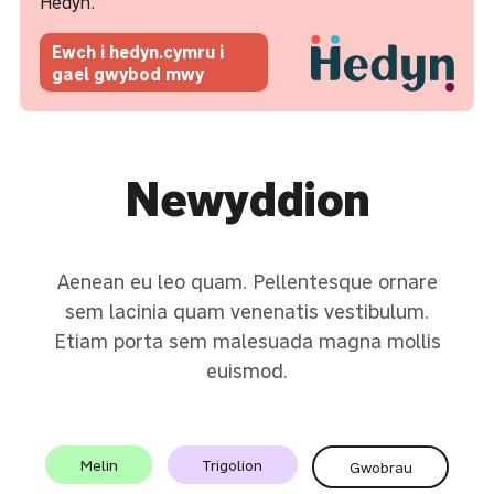
Hedyn.
Ewch i hedyn.cymru i
gael gwybod mwy
Newyddion
Aenean eu leo quam. Pellentesque ornare
sem lacinia quam venenatis vestibulum.
Etiam porta sem malesuada magna mollis
euismod.
Melin
Trigolion
Gwobrau