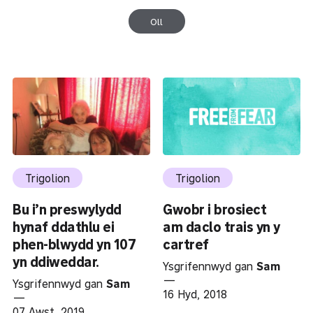
Oll
Trigolion
Trigolion
Bu i’n preswylydd
Gwobr i brosiect
hynaf ddathlu ei
am daclo trais yn y
phen-blwydd yn 107
cartref
yn ddiweddar.
Ysgrifennwyd gan
Sam
—
Ysgrifennwyd gan
Sam
16 Hyd, 2018
—
07 Awst, 2019