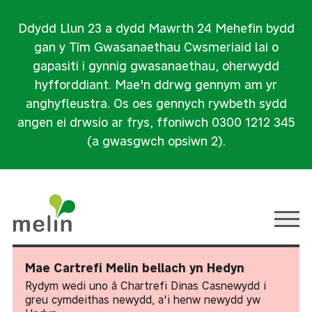
Ddydd Llun 23 a dydd Mawrth 24 Mehefin bydd
gan y Tîm Gwasanaethau Cwsmeriaid lai o
gapasiti i gynnig gwasanaethau, oherwydd
hyfforddiant. Mae'n ddrwg gennym am yr
anghyfleustra. Os oes gennych rywbeth sydd
angen ei drwsio ar frys, ffoniwch 0300 1212 345
(a gwasgwch opsiwn 2).
Ope
Mae Cartrefi Melin bellach yn Hedyn
Rydym wedi uno â Chartrefi Dinas Casnewydd i
greu cymdeithas newydd, a'i henw newydd yw