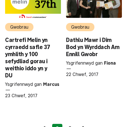
Gwobrau
Gwobrau
Cartrefi Melin yn
Dathlu Mawr i Dîm
cyrraedd safle 37
Bod yn Wyrddach Am
ymhlith y 100
Ennill Gwobr
sefydliad gorau i
Ysgrifennwyd gan
Fiona
weithio iddo yn y
—
22 Chwef, 2017
DU
Ysgrifennwyd gan
Marcus
—
23 Chwef, 2017