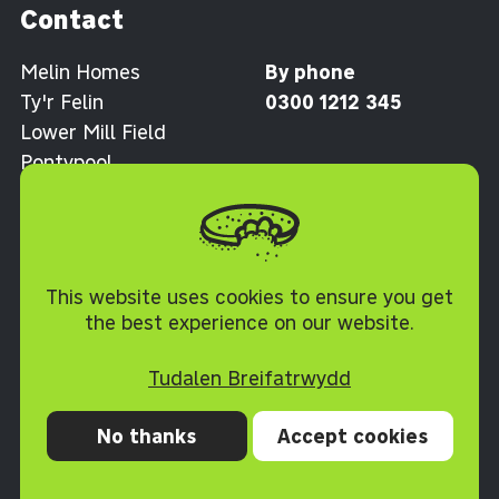
Contact
Melin Homes
By phone
Ty'r Felin
0300 1212 345
Lower Mill Field
Pontypool
Torfaen NP4 0XJ
Polisi Cwcis
This website uses cookies to ensure you get
the best experience on our website.
Tudalen Breifatrwydd
No thanks
Accept cookies
Preifatrwydd
Cwcis
Datganiad hygyrchedd
Telerau ac Amodau