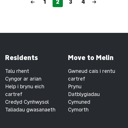
1
2
3
4
Residents
Move to Melin
Talu rhent
Gwneud cais i rentu
Cyngor ar arian
cartref
Help i brynu eich
Prynu
cartref
Datblygiadau
Credyd Cynhwysol
Cymuned
Taliadau gwasanaeth
Cymorth