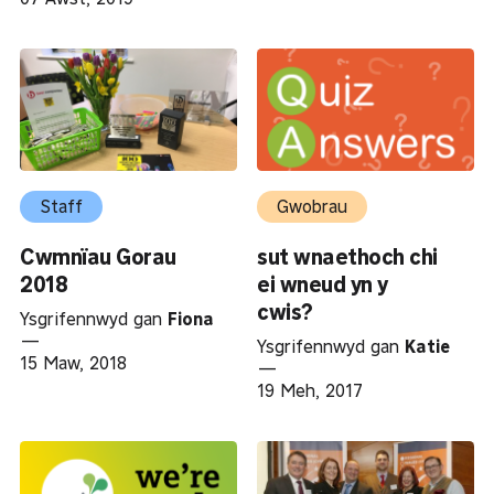
Staff
Gwobrau
Cwmnïau Gorau
sut wnaethoch chi
2018
ei wneud yn y
cwis?
Ysgrifennwyd gan
Fiona
—
Ysgrifennwyd gan
Katie
15 Maw, 2018
—
19 Meh, 2017